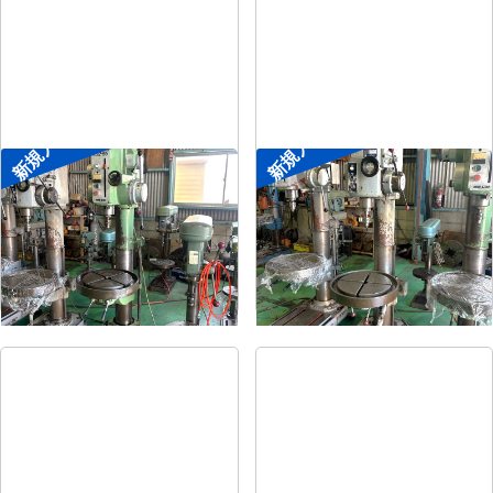
新規入荷
新規入荷
直立ボール盤
直立ボール盤
メーカー
森精機
メーカー
吉良
形
式
YD2-55
形
式
KRTG-540
年
式
-
年
式
-