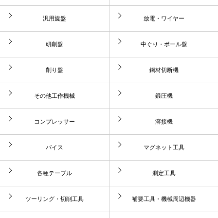
汎用旋盤
放電・ワイヤー
研削盤
中ぐり・ボール盤
削り盤
鋼材切断機
その他工作機械
鍛圧機
コンプレッサー
溶接機
バイス
マグネット工具
各種テーブル
測定工具
ツーリング・切削工具
補要工具・機械周辺機器