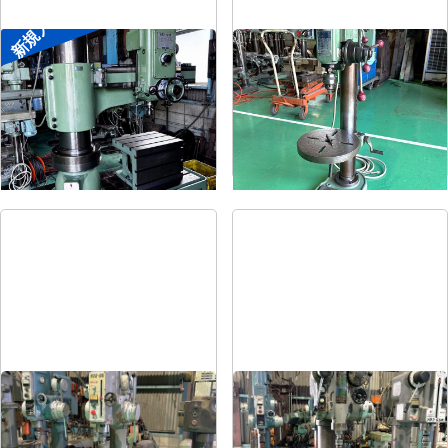
新規入荷
ラジアルボール盤
卓上ボール盤
メーカー
森精機
メーカー
吉良
形
式
YR3-115
形
式
KRT-340
年
式
-
年
式
-
直立ボール盤
直立ボール盤
メーカー
吉田
メーカー
吉田