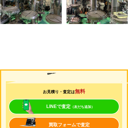
形
式
YD2-55
形
式
YUD-600
年
式
-
年
式
-
買取について
無料
お見積り・査定は
LINEで査定
（友だち追加）
買取フォームで査定