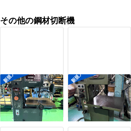
その他の鋼材切断機
新規入荷
新規入荷
コンターマシン
コンターマシン
メーカー
キヨタ工機
メーカー
アンドソー
形
式
KY-300
形
式
TA-300
年
式
-
年
式
-