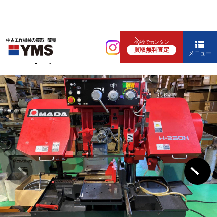
鋼材切断機
40秒でカンタン
買取無料査定
バンドソー
メニュー