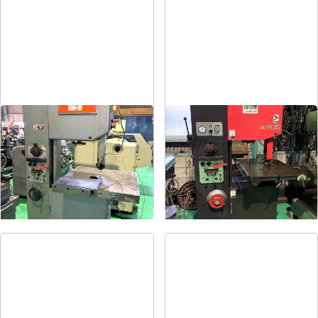
コンターマシン
コンターマシン
メーカー
ニコテック
メーカー
アマダ
形
式
NCC-500
形
式
VA-400
年
式
1986
年
式
1990