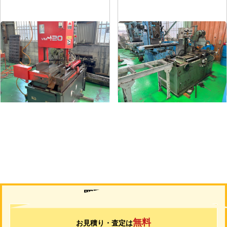
立形バンドソー
全自動丸鋸切断機
メーカー
アマダ
メーカー
村橋
形
式
VM-420
形
式
VG100A
年
式
1999
年
式
-
買取について
無料
お見積り・査定は