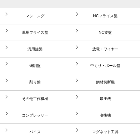
マシニング
NCフライス盤
汎用フライス盤
NC旋盤
汎用旋盤
放電・ワイヤー
研削盤
中ぐり・ボール盤
削り盤
鋼材切断機
その他工作機械
鍛圧機
コンプレッサー
溶接機
バイス
マグネット工具