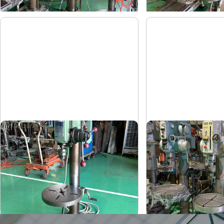
卓上ボール盤
直立ボール盤
吉良
吉田
メーカー
メーカー
KRT-340
YD2-55
形
式
形
式
-
-
年
式
年
式