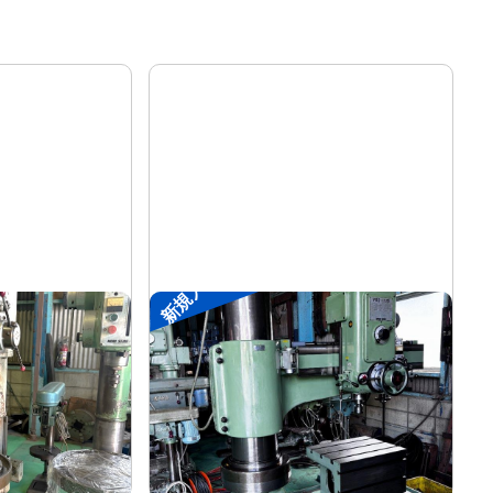
新規入荷
ラジアルボール盤
森精機
メーカー
YR3-115
形
式
-
年
式