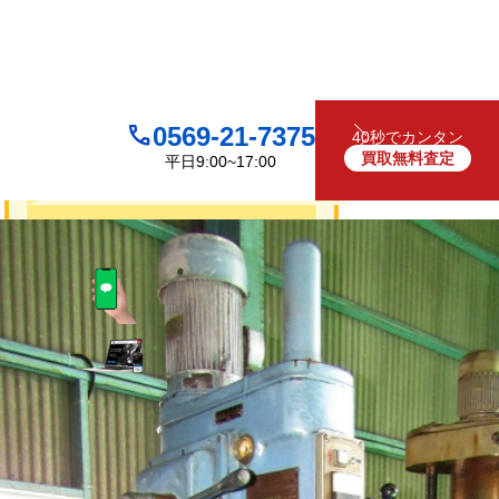
0569-21-7375
40秒でカンタン
買取無料査定
平日9:00~17:00
買取について
無料
お見積り・査定は
LINEで査定
（友だち追加）
買取フォームで査定
お電話でも受け付けております
0569-21-7375