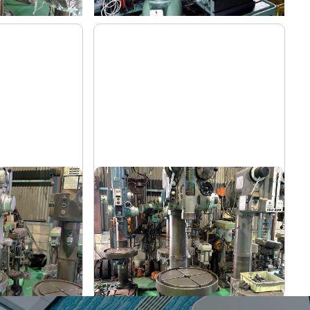
直立ボール盤
吉田
メーカー
YUD-600
形
式
-
年
式