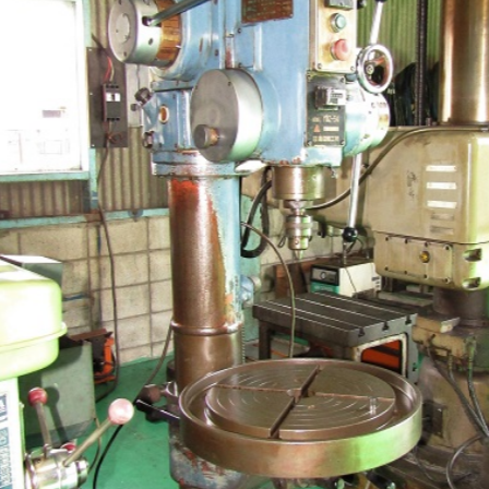
平日9:00~17:00
キーワード検索
カテゴリー一覧
マシニング (8)
NCフライス盤 (4)
汎用フライス盤 (13)
NC旋盤 (6)