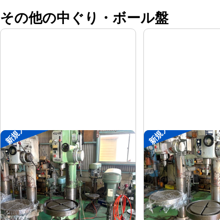
その他の中ぐり・ボール盤
新規入荷
新規入荷
直立ボール盤
直立ボール盤
森精機
吉良
メーカー
メーカー
YD2-55
KRTG-540
形
式
形
式
-
-
年
式
年
式