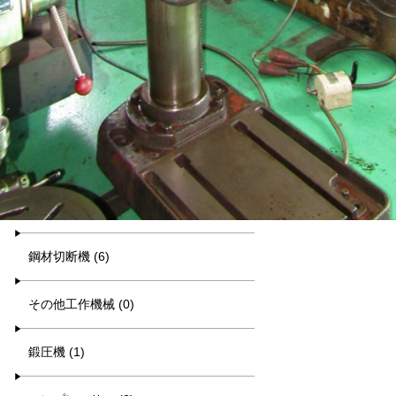
汎用旋盤 (14)
放電・ワイヤー (0)
研削盤 (19)
中ぐり・ボール盤 (15)
削り盤 (1)
鋼材切断機 (6)
その他工作機械 (0)
鍛圧機 (1)