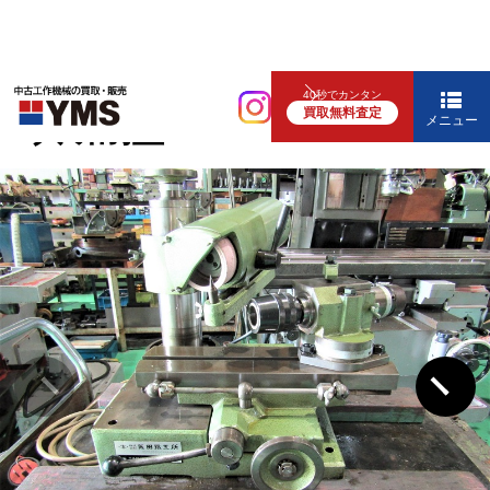
研削盤
40秒でカンタン
買取無料査定
工具研削盤
メニュー