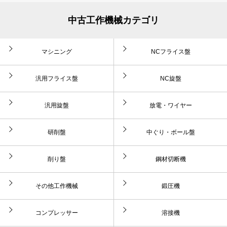
中古工作機械カテゴリ
マシニング
NCフライス盤
汎用フライス盤
NC旋盤
汎用旋盤
放電・ワイヤー
研削盤
中ぐり・ボール盤
削り盤
鋼材切断機
その他工作機械
鍛圧機
コンプレッサー
溶接機