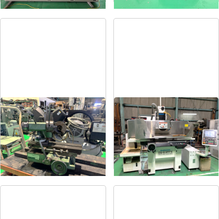
ドリル研削盤
平面研削盤
メーカー
飯田
メーカー
クロダ
形
式
YG-200F
形
式
GS-63PFⅡ
年
式
-
年
式
2015