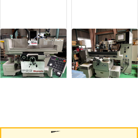
平面研削盤
平面研削盤
メーカー
岡本
メーカー
ユング
形
式
PSG-52DX
形
式
JF-420N
年
式
1997
年
式
2006
買取について