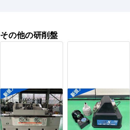
その他の研削盤
新規入荷
新規入荷
円筒研削盤
ドリル研削盤
メーカー
シギヤ精機
メーカー
ニシガキ
形
式
GP-30B-100H
形
式
ドリ研Xシンニング
年
式
1991
年
式
-