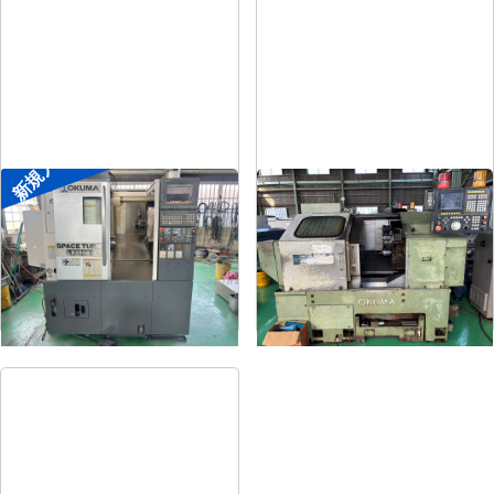
新規入荷
8″NC旋盤
8″NC旋盤
メーカー
オークマ
メーカー
オークマ
形
式
LB2500EX
形
式
LB-12
年
式
2008
年
式
1989