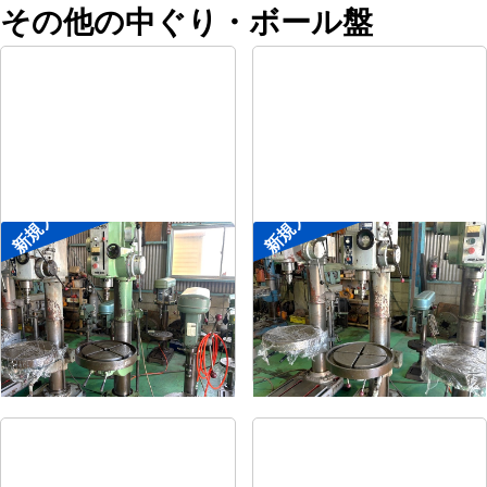
その他の中ぐり・ボール盤
新規入荷
新規入荷
直立ボール盤
直立ボール盤
メーカー
森精機
メーカー
吉良
形
式
YD2-55
形
式
KRTG-540
年
式
-
年
式
-