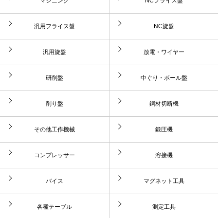
マシニング
NCフライス盤
汎用フライス盤
NC旋盤
汎用旋盤
放電・ワイヤー
研削盤
中ぐり・ボール盤
削り盤
鋼材切断機
その他工作機械
鍛圧機
コンプレッサー
溶接機
バイス
マグネット工具
各種テーブル
測定工具