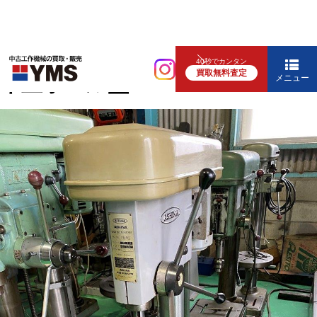
中ぐり・ボール盤
40秒でカンタン
買取無料査定
卓上ボール盤
メニュー