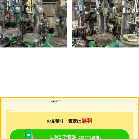
直立ボール盤
直立ボール盤
メーカー
吉田
メーカー
吉田
形
式
YD2-55
形
式
YUD-600
年
式
-
年
式
-
買取について
無料
お見積り・査定は
LINEで査定
（友だち追加）