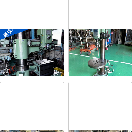
新規入荷
ラジアルボール盤
卓上ボール盤
メーカー
森精機
メーカー
吉良
形
式
YR3-115
形
式
KRT-340
年
式
-
年
式
-