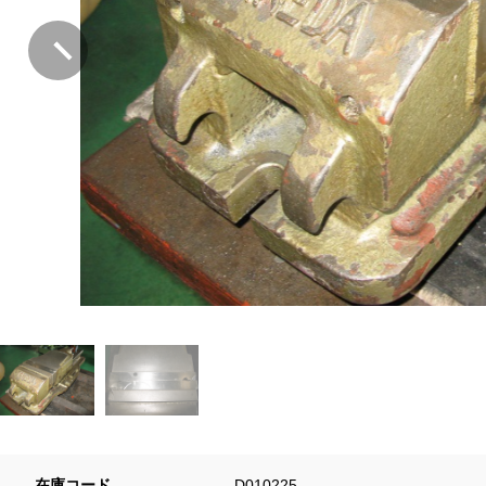
在庫コード
D010225