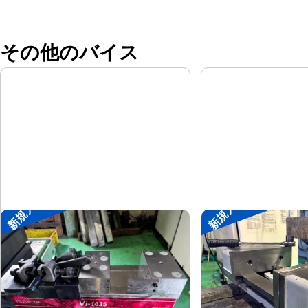
その他のバイス
新規入荷
新規入荷
メカ増力マシンバイス
大型マシンバイス
ツダコマ
ツダコマ
メーカー
メーカー
Vi-1635
VB-300
形
式
形
式