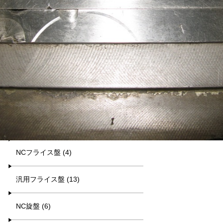
平日9:00~17:00
キーワード検索
カテゴリー一覧
マシニング (8)
NCフライス盤 (4)
汎用フライス盤 (13)
NC旋盤 (6)