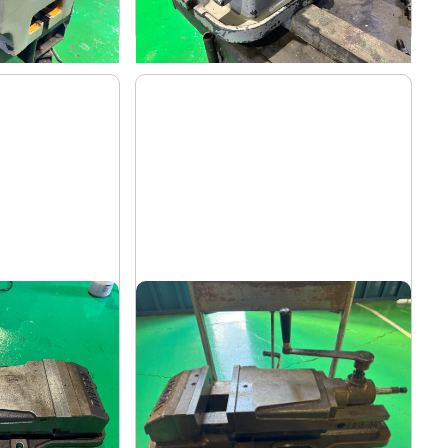
-
年
式
油圧バイス
武田
メーカー
S-U
TK-200HVS-U
形
式
-
年
式