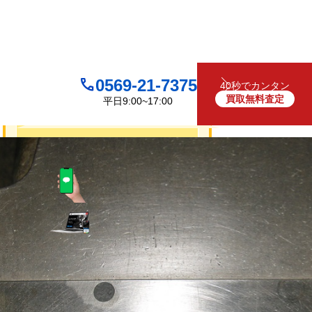
0569-21-7375
40秒でカンタン
買取無料査定
平日9:00~17:00
買取について
無料
お見積り・査定は
LINEで査定
（友だち追加）
買取フォームで査定
お電話でも受け付けております
0569-21-7375