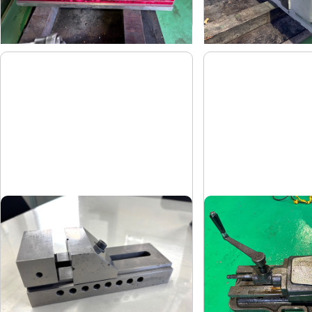
2018
-
年
式
年
式
精密バイス
油圧バイス
-
武田
メーカー
メーカー
-
TK-200HV
形
式
形
式
-
-
年
式
年
式