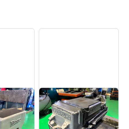
マシンバイス
ツダコマ
メーカー
VG-250
形
式