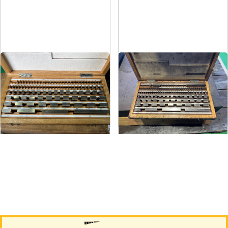
ブロックゲージ
ブロックゲージ
メーカー
クロダ
メーカー
クロダ
形
式
No.1
形
式
-
年
式
1987
年
式
-
買取について