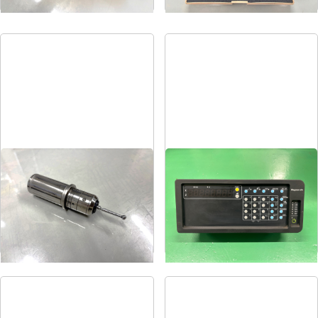
ポイントマスター
スケールカウンター
メーカー
BIG
メーカー
ソニー
形
式
PMG-32
形
式
LH71A-1
年
式
-
年
式
-