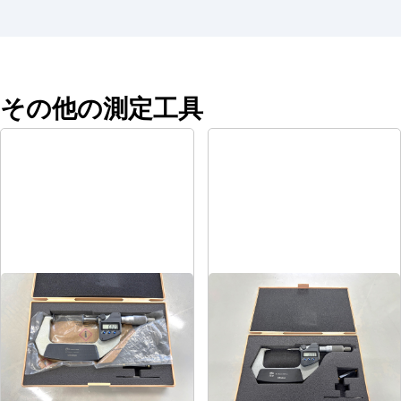
その他の測定工具
デジタルポイントマイクロ
デジタル歯厚マイクロメータ
メータ
メーカー
ミツトヨ
メーカー
ミツトヨ
形
式
GMA-75MX
形
式
CPM30-50MJ
年
式
-
年
式
-