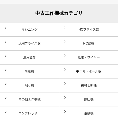
中古工作機械カテゴリ
マシニング
NCフライス盤
汎用フライス盤
NC旋盤
汎用旋盤
放電・ワイヤー
研削盤
中ぐり・ボール盤
削り盤
鋼材切断機
その他工作機械
鍛圧機
コンプレッサー
溶接機