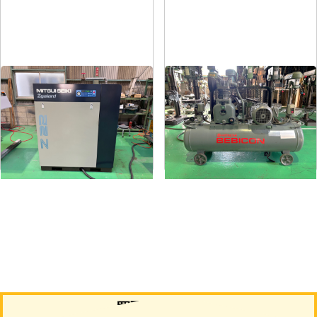
コンプレッサー
コンプレッサー
メーカー
三井精機
メーカー
日立
形
式
Z226AS3-R
形
式
1.5P-9.5V6
年
式
2010
年
式
1988
買取について