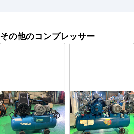
その他のコンプレッサー
コンプレッサー
コンプレッサー
メーカー
岩田
メーカー
富士
形
式
SP-07CP
形
式
FS-75
年
式
1984
年
式
1997