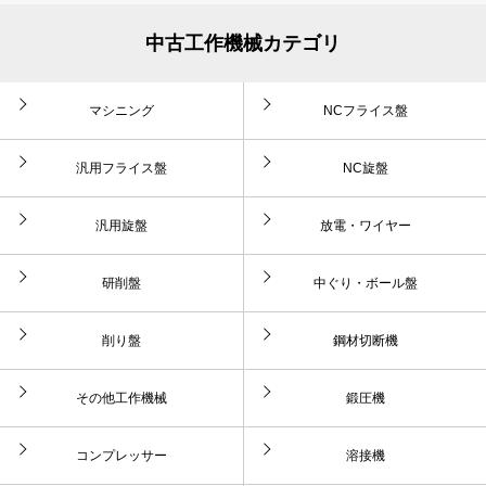
中古工作機械カテゴリ
マシニング
NCフライス盤
汎用フライス盤
NC旋盤
汎用旋盤
放電・ワイヤー
研削盤
中ぐり・ボール盤
削り盤
鋼材切断機
その他工作機械
鍛圧機
コンプレッサー
溶接機