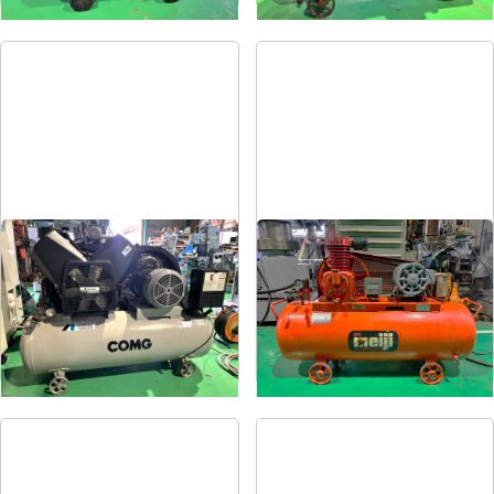
コンプレッサー
コンプレッサー
メーカー
アネスト岩田
メーカー
明治
形
式
TLP55-10
形
式
H-2
年
式
2004
年
式
1981