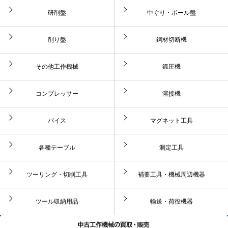
研削盤
中ぐり・ボール盤
削り盤
鋼材切断機
その他工作機械
鍛圧機
コンプレッサー
溶接機
バイス
マグネット工具
各種テーブル
測定工具
ツーリング・切削工具
補要工具・機械周辺機器
ツール収納用品
輸送・荷役機器