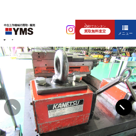
輸送・荷役機器
40秒でカンタン
買取無料査定
リフマ
メニュー