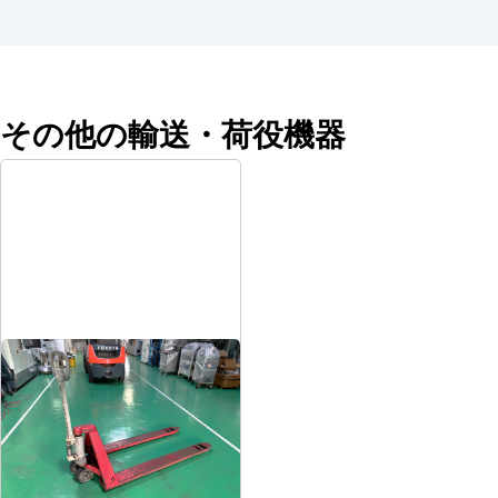
その他の輸送・荷役機器
ハンドパレットトラック
メーカー
ビシャモン
形
式
BMRP10-L50
年
式
-