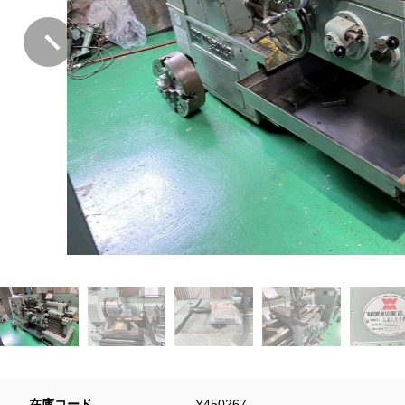
在庫コード
Y450267