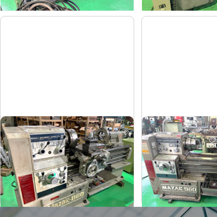
6尺旋盤
6尺旋盤
マザック
マザック
メーカー
メーカー
MK-860S
MK-860S
形
式
形
式
1989
1989
年
式
年
式