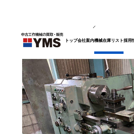
汎用旋盤
トップ
会社案内
採用
機械在庫リスト
6尺旋盤