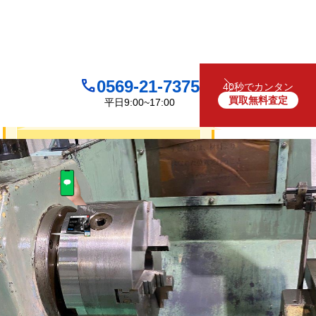
0569-21-7375
40秒でカンタン
買取無料査定
平日9:00~17:00
買取について
無料
お見積り・査定は
LINEで査定
（友だち追加）
買取フォームで査定
お電話でも受け付けております
0569-21-7375