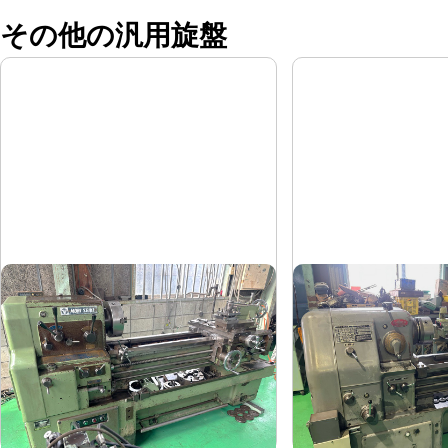
その他の汎用旋盤
8尺旋盤
6尺旋盤
森精機
オークマ
メーカー
メーカー
MS-1250
LS-800
形
式
形
式
-
1986
年
式
年
式