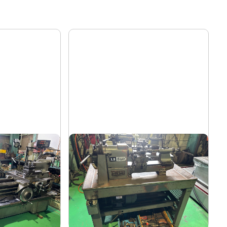
卓上旋盤
エグロ
メーカー
LB8-4B
形
式
1973
年
式