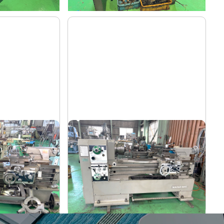
7尺旋盤
山崎
メーカー
MAZAK-ACE-1000
形
式
1976
年
式