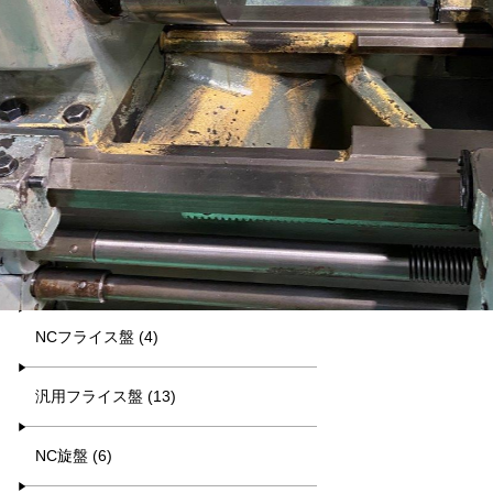
平日9:00~17:00
キーワード検索
カテゴリー一覧
マシニング (8)
NCフライス盤 (4)
汎用フライス盤 (13)
NC旋盤 (6)