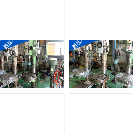
新規入荷
新規入荷
直立ボール盤
直立ボール盤
メーカー
森精機
メーカー
吉良
形
式
YD2-55
形
式
KRTG-540
年
式
-
年
式
-