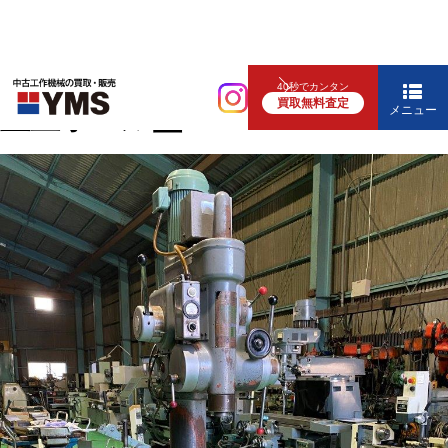
中ぐり・ボール盤
40秒でカンタン
買取無料査定
直立ボール盤
メニュー