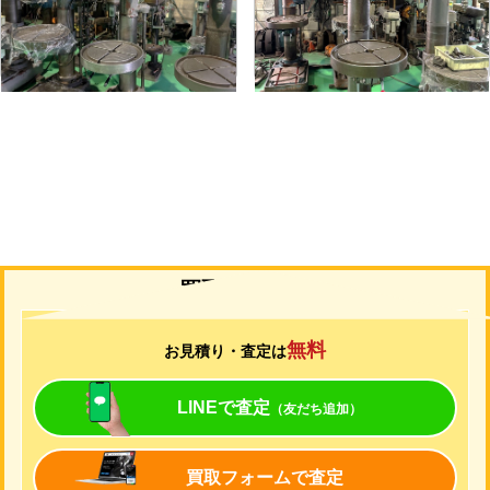
形
式
YD2-55
形
式
YUD-600
年
式
-
年
式
-
買取について
無料
お見積り・査定は
LINEで査定
（友だち追加）
買取フォームで査定