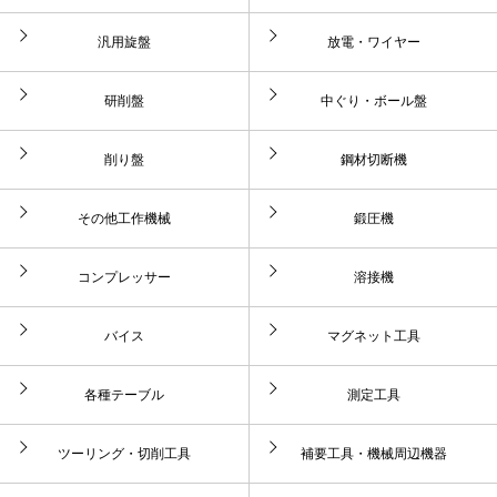
汎用旋盤
放電・ワイヤー
研削盤
中ぐり・ボール盤
削り盤
鋼材切断機
その他工作機械
鍛圧機
コンプレッサー
溶接機
バイス
マグネット工具
各種テーブル
測定工具
ツーリング・切削工具
補要工具・機械周辺機器