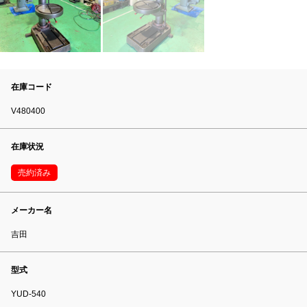
在庫コード
V480400
在庫状況
売約済み
メーカー名
吉田
型式
YUD-540