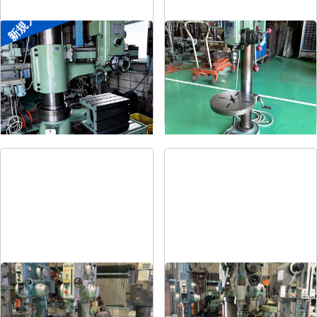
新規入荷
ラジアルボール盤
卓上ボール盤
メーカー
森精機
メーカー
吉良
形
式
YR3-115
形
式
KRT-340
年
式
-
年
式
-
直立ボール盤
直立ボール盤
メーカー
吉田
メーカー
吉田