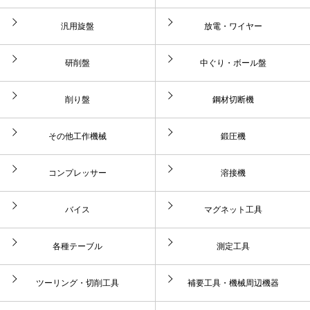
汎用旋盤
放電・ワイヤー
研削盤
中ぐり・ボール盤
削り盤
鋼材切断機
その他工作機械
鍛圧機
コンプレッサー
溶接機
バイス
マグネット工具
各種テーブル
測定工具
ツーリング・切削工具
補要工具・機械周辺機器