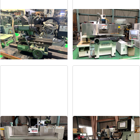
ドリル研削盤
平面研削盤
メーカー
飯田
メーカー
クロダ
形
式
YG-200F
形
式
GS-63PFⅡ
年
式
-
年
式
2015
平面研削盤
平面研削盤
メーカー
岡本
メーカー
ユング