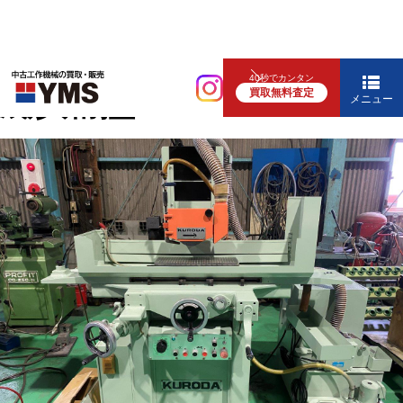
研削盤
40秒でカンタン
買取無料査定
成形研削盤
メニュー