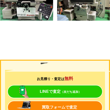
形
式
PSG-52DX
形
式
JF-420N
年
式
1997
年
式
2006
買取について
無料
お見積り・査定は
LINEで査定
（友だち追加）
買取フォームで査定