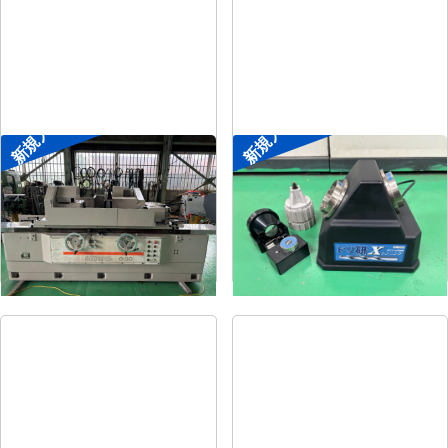
新規入荷
新規入荷
円筒研削盤
ドリル研削盤
メーカー
シギヤ精機
メーカー
ニシガキ
形
式
GP-30B-100H
形
式
ドリ研Xシンニング
年
式
1991
年
式
-