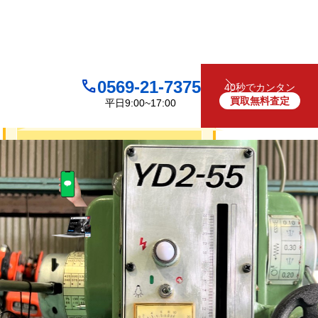
0569-21-7375
40秒でカンタン
買取無料査定
平日9:00~17:00
買取について
無料
お見積り・査定は
LINEで査定
（友だち追加）
買取フォームで査定
お電話でも受け付けております
0569-21-7375