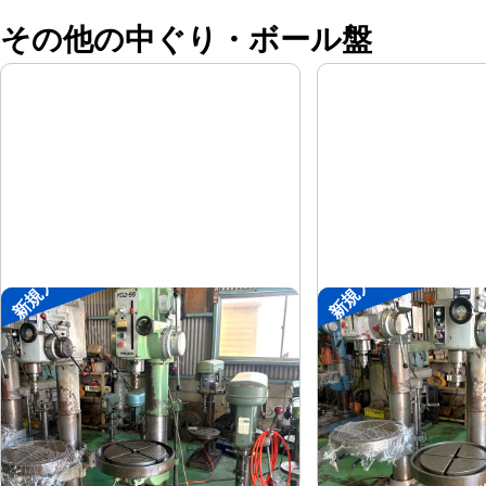
その他の中ぐり・ボール盤
新規入荷
新規入荷
直立ボール盤
直立ボール盤
森精機
吉良
メーカー
メーカー
YD2-55
KRTG-540
形
式
形
式
-
-
年
式
年
式