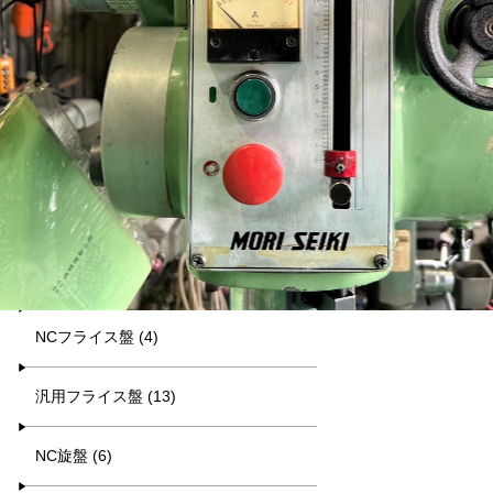
平日9:00~17:00
キーワード検索
カテゴリー一覧
マシニング (8)
NCフライス盤 (4)
汎用フライス盤 (13)
NC旋盤 (6)