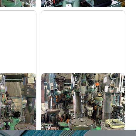
直立ボール盤
吉田
メーカー
YUD-600
形
式
-
年
式