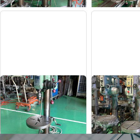
卓上ボール盤
直立ボール盤
吉良
吉田
メーカー
メーカー
KRT-340
YD2-55
形
式
形
式
-
-
年
式
年
式