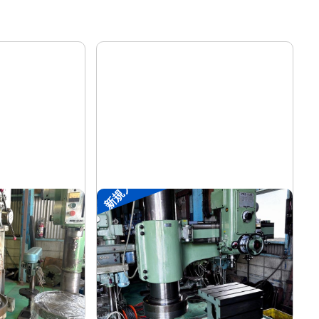
新規入荷
ラジアルボール盤
森精機
メーカー
YR3-115
形
式
-
年
式