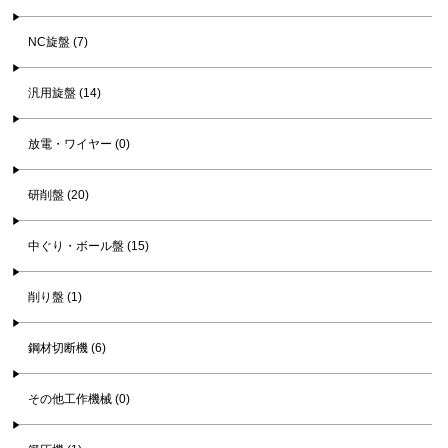
NC旋盤 (7)
汎用旋盤 (14)
放電・ワイヤー (0)
研削盤 (20)
中ぐり・ボール盤 (15)
削り盤 (1)
鋼材切断機 (6)
その他工作機械 (0)