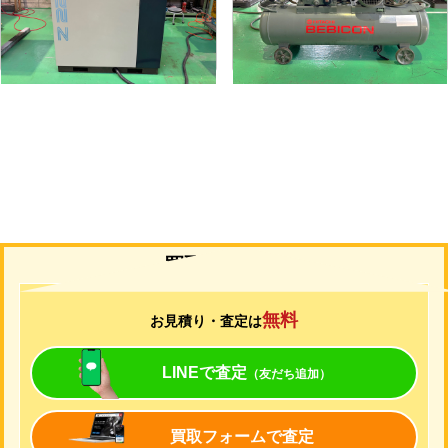
形
式
Z226AS3-R
形
式
1.5P-9.5V6
年
式
2010
年
式
1988
買取について
無料
お見積り・査定は
LINEで査定
（友だち追加）
買取フォームで査定