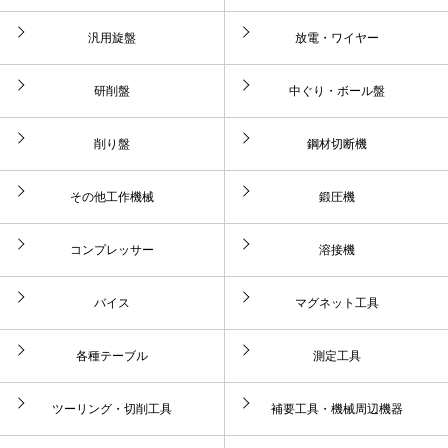
汎用旋盤
放電・ワイヤー
研削盤
中ぐり・ボール盤
削り盤
鋼材切断機
その他工作機械
鍛圧機
コンプレッサー
溶接機
バイス
マグネット工具
各種テーブル
測定工具
ツーリング・切削工具
補要工具・機械周辺機器