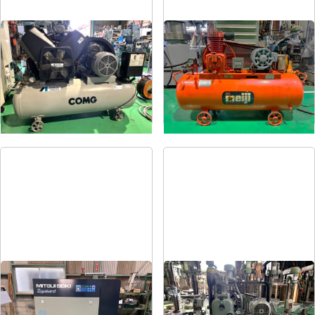
コンプレッサー
コンプレッサー
メーカー
アネスト岩田
メーカー
明治
形
式
TLP55-10
形
式
H-2
年
式
2004
年
式
1981
コンプレッサー
コンプレッサー
メーカー
三井精機
メーカー
日立