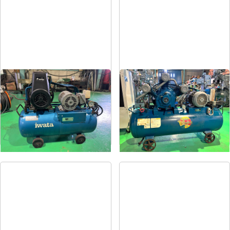
コンプレッサー
コンプレッサー
メーカー
岩田
メーカー
富士
形
式
SP-07CP
形
式
FS-75
年
式
1984
年
式
1997