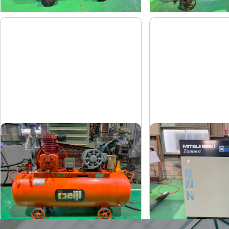
コンプレッサー
コンプレッサー
明治
三井精機
メーカー
メーカー
H-2
Z226AS3-
形
式
形
式
1981
2010
年
式
年
式