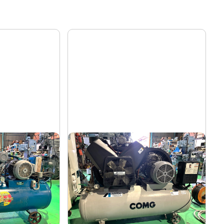
コンプレッサー
アネスト岩田
メーカー
TLP55-10
形
式
2004
年
式