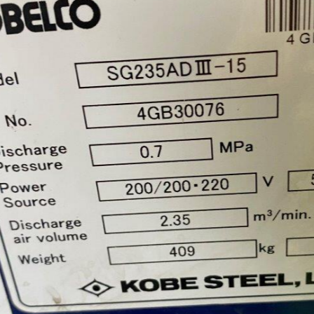
平日9:00~17:00
キーワード検索
カテゴリー一覧
マシニング (8)
NCフライス盤 (4)
汎用フライス盤 (13)
NC旋盤 (6)