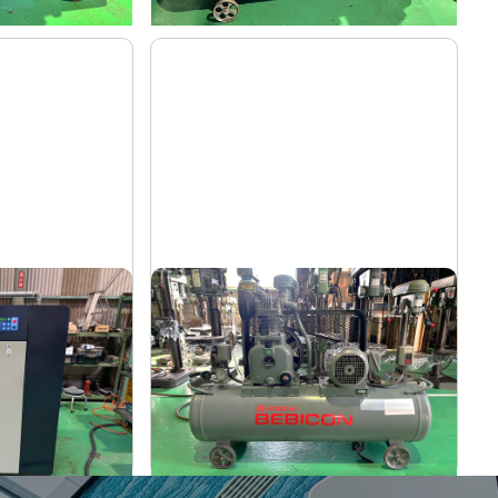
コンプレッサー
日立
メーカー
R
1.5P-9.5V6
形
式
1988
年
式