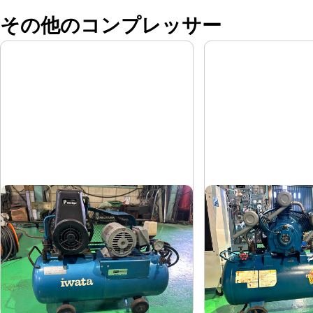
その他のコンプレッサー
コンプレッサー
コンプレッサー
岩田
富士
メーカー
メーカー
SP-07CP
FS-75
形
式
形
式
1984
1997
年
式
年
式