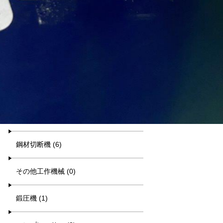
汎用旋盤 (14)
放電・ワイヤー (0)
研削盤 (19)
中ぐり・ボール盤 (15)
削り盤 (1)
鋼材切断機 (6)
その他工作機械 (0)
鍛圧機 (1)