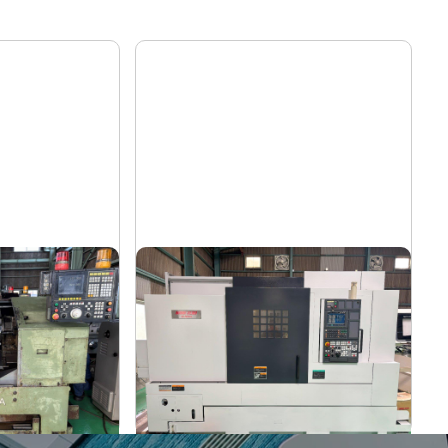
12″NC旋盤
森精機
メーカー
NL3000/700
形
式
2006
年
式