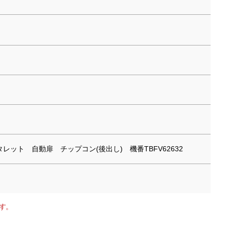
 8角タレット 自動扉 チップコン(後出し) 機番TBFV62632
す。