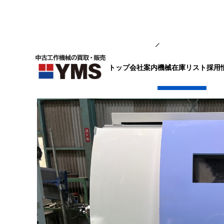
NC旋盤
トップ
会社案内
採用
機械在庫リスト
8″NC旋盤