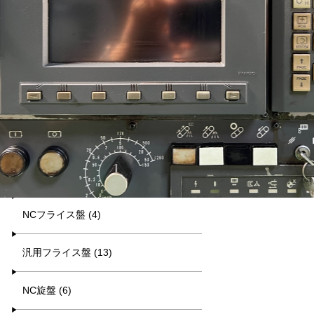
平日9:00~17:00
キーワード検索
カテゴリー一覧
マシニング (8)
NCフライス盤 (4)
汎用フライス盤 (13)
NC旋盤 (6)