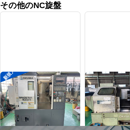
その他のNC旋盤
新規入荷
8″NC旋盤
8″NC旋盤
オークマ
オークマ
メーカー
メーカー
LB2500EX
LB-12
形
式
形
式
2008
1989
年
式
年
式