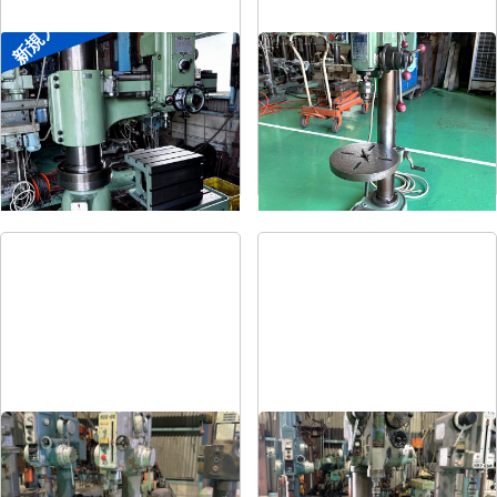
新規入荷
ラジアルボール盤
卓上ボール盤
メーカー
森精機
メーカー
吉良
形
式
YR3-115
形
式
KRT-340
年
式
-
年
式
-
直立ボール盤
直立ボール盤
メーカー
吉田
メーカー
吉田