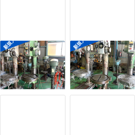
新規入荷
新規入荷
直立ボール盤
直立ボール盤
メーカー
森精機
メーカー
吉良
形
式
YD2-55
形
式
KRTG-540
年
式
-
年
式
-