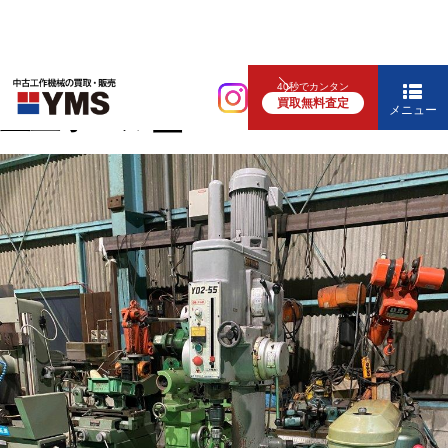
中ぐり・ボール盤
40秒でカンタン
買取無料査定
直立ボール盤
メニュー