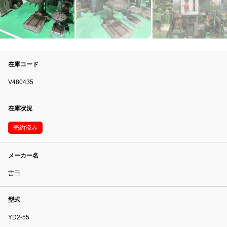
在庫コード
V480435
在庫状況
売約済み
メーカー名
吉田
型式
YD2-55