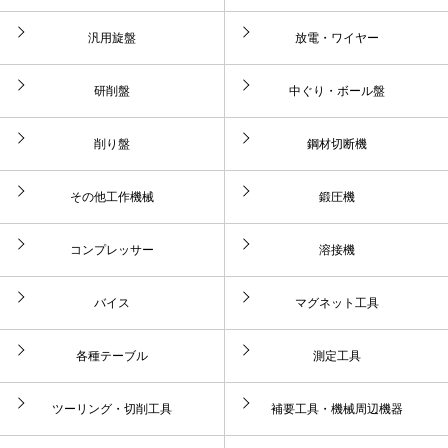
汎用旋盤
放電・ワイヤー
研削盤
中ぐり・ボール盤
削り盤
鋼材切断機
その他工作機械
鍛圧機
コンプレッサー
溶接機
バイス
マグネット工具
各種テーブル
測定工具
ツーリング・切削工具
補要工具・機械周辺機器