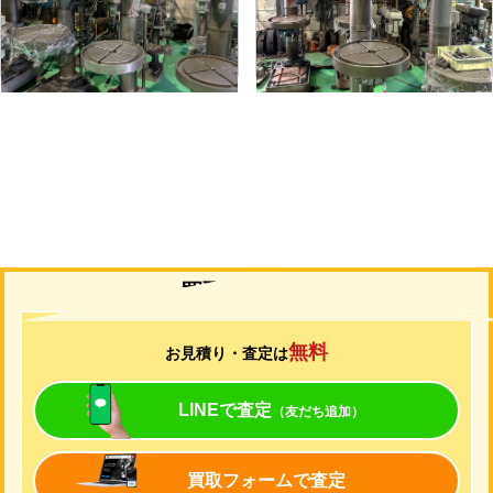
形
式
YD2-55
形
式
YUD-600
年
式
-
年
式
-
買取について
無料
お見積り・査定は
LINEで査定
（友だち追加）
買取フォームで査定