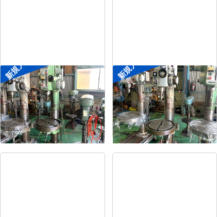
新規入荷
新規入荷
直立ボール盤
直立ボール盤
メーカー
森精機
メーカー
吉良
形
式
YD2-55
形
式
KRTG-540
年
式
-
年
式
-