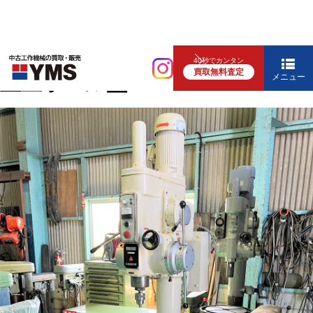
中ぐり・ボール盤
40秒でカンタン
買取無料査定
直立ボール盤
メニュー