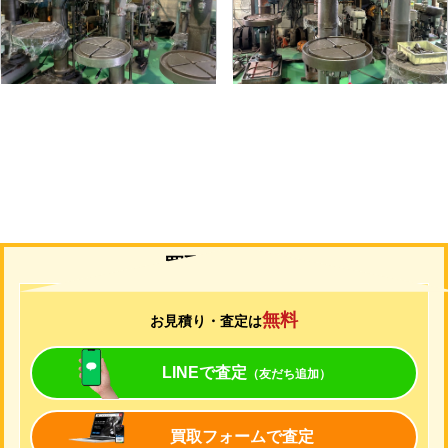
形
式
YD2-55
形
式
YUD-600
年
式
-
年
式
-
買取について
無料
お見積り・査定は
LINEで査定
（友だち追加）
買取フォームで査定