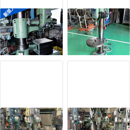
新規入荷
ラジアルボール盤
卓上ボール盤
メーカー
森精機
メーカー
吉良
形
式
YR3-115
形
式
KRT-340
年
式
-
年
式
-
直立ボール盤
直立ボール盤
メーカー
吉田
メーカー
吉田