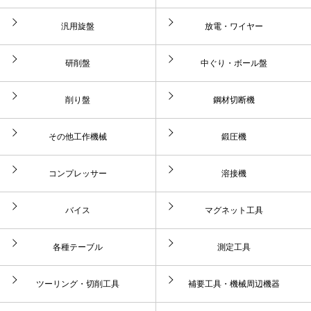
汎用旋盤
放電・ワイヤー
研削盤
中ぐり・ボール盤
削り盤
鋼材切断機
その他工作機械
鍛圧機
コンプレッサー
溶接機
バイス
マグネット工具
各種テーブル
測定工具
ツーリング・切削工具
補要工具・機械周辺機器