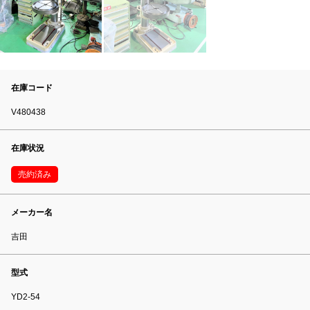
在庫コード
V480438
在庫状況
売約済み
メーカー名
吉田
型式
YD2-54