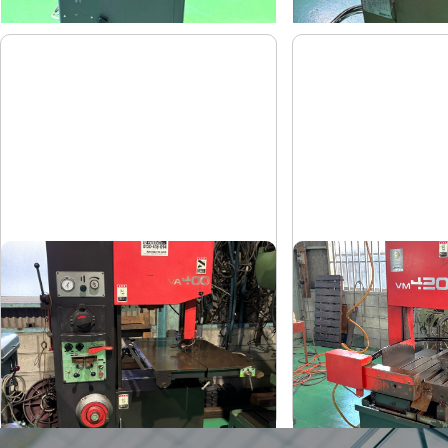
コンターマシン
立形バンドソー
アマダ
アマダ
メーカー
メーカー
VA-400
VM-420
形
式
形
式
1990
1999
年
式
年
式