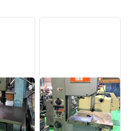
コンターマシン
ー
ニコテック
メーカー
NCC-500
形
式
1986
年
式