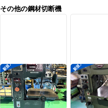
その他の鋼材切断機
新規入荷
新規入荷
コンターマシン
コンターマシン
キヨタ工機
アンドソ
メーカー
メーカー
KY-300
TA-300
形
式
形
式
-
-
年
式
年
式