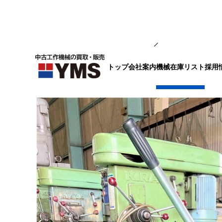
鋼材切断機
トップ
会社案内
採用
機械在庫リスト
砥石切断機