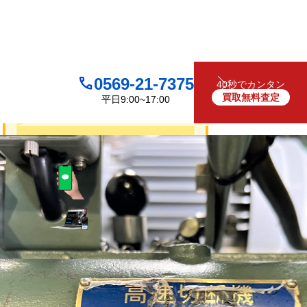
0569-21-7375
40秒でカンタン
買取無料査定
平日9:00~17:00
買取について
無料
お見積り・査定は
LINEで査定
（友だち追加）
買取フォームで査定
お電話でも受け付けております
0569-21-7375