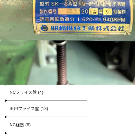
平日9:00~17:00
キーワード検索
カテゴリー一覧
マシニング (8)
NCフライス盤 (4)
汎用フライス盤 (13)
NC旋盤 (6)