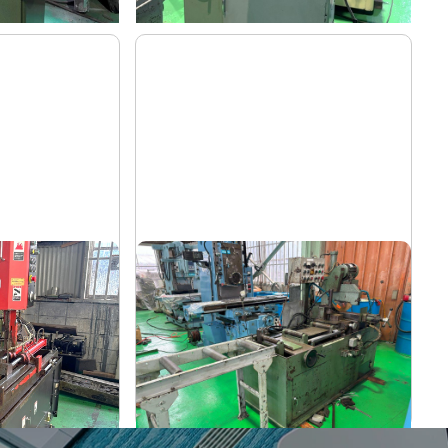
全自動丸鋸切断機
村橋
メーカー
VG100A
形
式
-
年
式