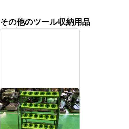
その他のツール収納用品
ツーリングワゴン
サカエ
メーカー
-
形
式