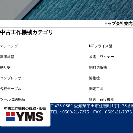
トップ
会社案内
中古工作機械カテゴリ
マシニング
NCフライス盤
汎用旋盤
放電・ワイヤー
削り盤
鋼材切断機
コンプレッサー
溶接機
各種テーブル
測定工具
ツール収納用品
輸送・荷役機器
〒475-0862 愛知県半田市住吉町1丁目73番
TEL：0569-21-7375 FAX：0569-21-7376