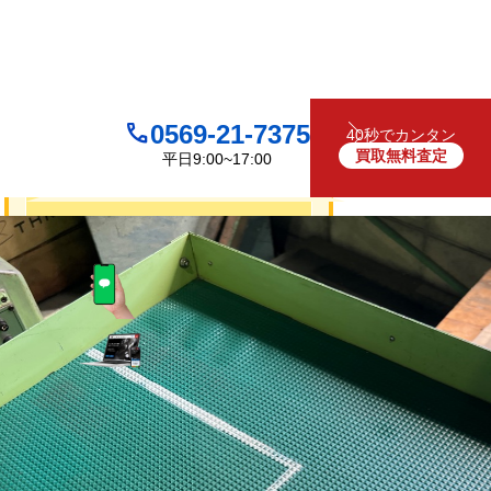
0569-21-7375
40秒でカンタン
買取無料査定
平日9:00~17:00
買取について
無料
お見積り・査定は
LINEで査定
（友だち追加）
買取フォームで査定
お電話でも受け付けております
0569-21-7375