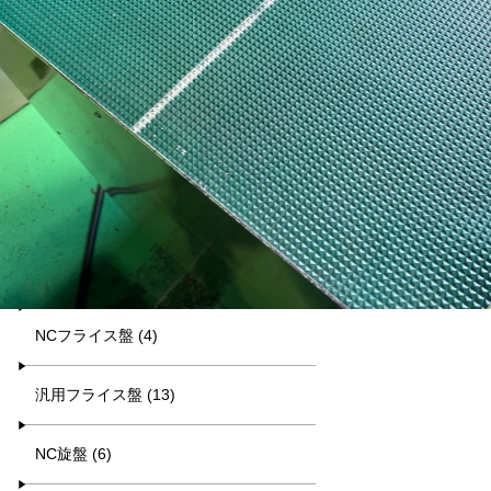
平日9:00~17:00
キーワード検索
カテゴリー一覧
マシニング (8)
NCフライス盤 (4)
汎用フライス盤 (13)
NC旋盤 (6)