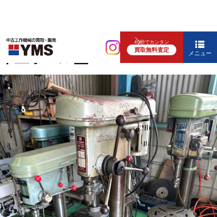
中ぐり・ボール盤
40秒でカンタン
買取無料査定
卓上ボール盤
メニュー