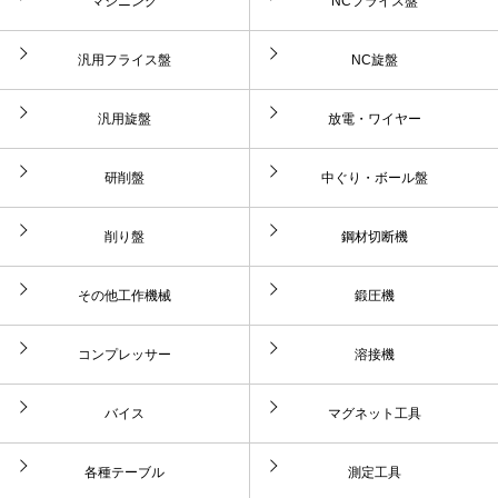
マシニング
NCフライス盤
汎用フライス盤
NC旋盤
汎用旋盤
放電・ワイヤー
研削盤
中ぐり・ボール盤
削り盤
鋼材切断機
その他工作機械
鍛圧機
コンプレッサー
溶接機
バイス
マグネット工具
各種テーブル
測定工具