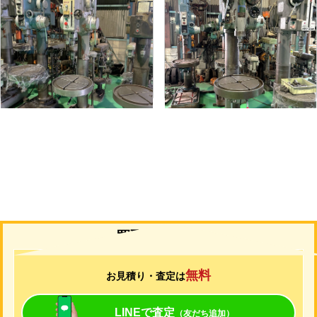
直立ボール盤
直立ボール盤
メーカー
吉田
メーカー
吉田
形
式
YD2-55
形
式
YUD-600
年
式
-
年
式
-
買取について
無料
お見積り・査定は
LINEで査定
（友だち追加）