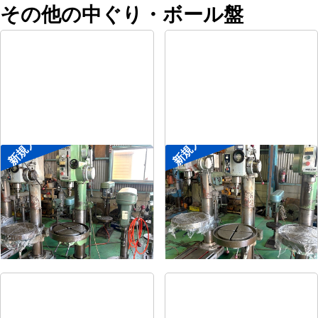
その他の中ぐり・ボール盤
新規入荷
新規入荷
直立ボール盤
直立ボール盤
メーカー
森精機
メーカー
吉良
形
式
YD2-55
形
式
KRTG-540
年
式
-
年
式
-