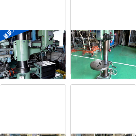
新規入荷
ラジアルボール盤
卓上ボール盤
メーカー
森精機
メーカー
吉良
形
式
YR3-115
形
式
KRT-340
年
式
-
年
式
-