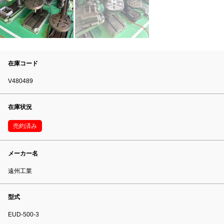
在庫コード
V480489
在庫状況
売約済み
メーカー名
遠州工業
型式
EUD-500-3