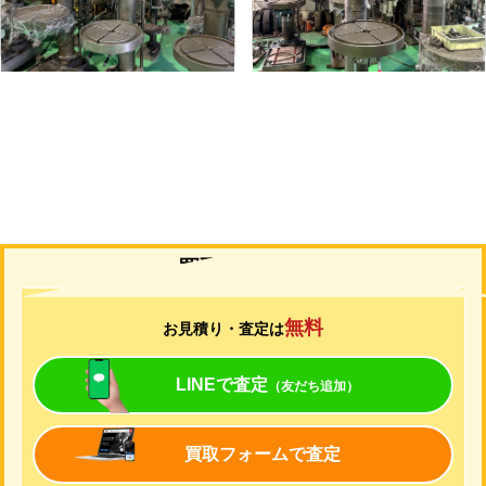
年
式
-
年
式
-
買取について
無料
お見積り・査定は
LINEで査定
（友だち追加）
買取フォームで査定