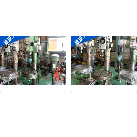
新規入荷
新規入荷
直立ボール盤
直立ボール盤
メーカー
森精機
メーカー
吉良
形
式
YD2-55
形
式
KRTG-540
年
式
-
年
式
-