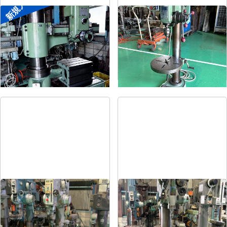
新規入荷
ラジアルボール盤
卓上ボール盤
メーカー
森精機
メーカー
吉良
形
式
YR3-115
形
式
KRT-340
年
式
-
年
式
-
直立ボール盤
直立ボール盤
メーカー
吉田
メーカー
吉田
形
式
YD2-55
形
式
YUD-600