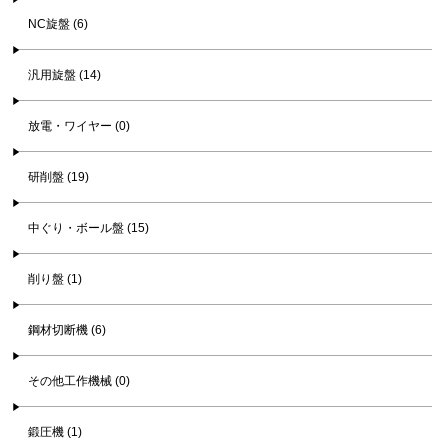
NC旋盤 (6)
汎用旋盤 (14)
放電・ワイヤー (0)
研削盤 (19)
中ぐり・ボール盤 (15)
削り盤 (1)
鋼材切断機 (6)
その他工作機械 (0)
鍛圧機 (1)