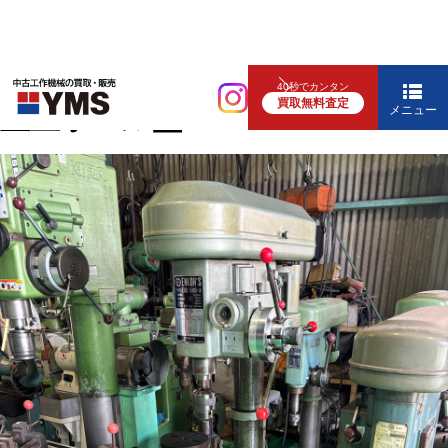
中ぐり・ボール盤
40秒でカンタン
買取無料査定
直立ボール盤
メニュー