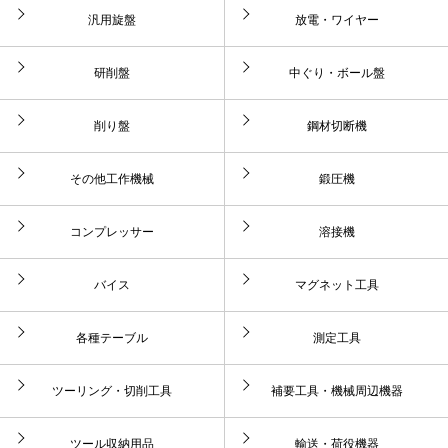
汎用旋盤
放電・ワイヤー
研削盤
中ぐり・ボール盤
削り盤
鋼材切断機
その他工作機械
鍛圧機
コンプレッサー
溶接機
バイス
マグネット工具
各種テーブル
測定工具
ツーリング・切削工具
補要工具・機械周辺機器
ツール収納用品
輸送・荷役機器