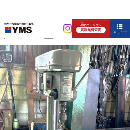
中ぐり・ボール盤
40秒でカンタン
買取無料査定
卓上ボール盤
メニュー