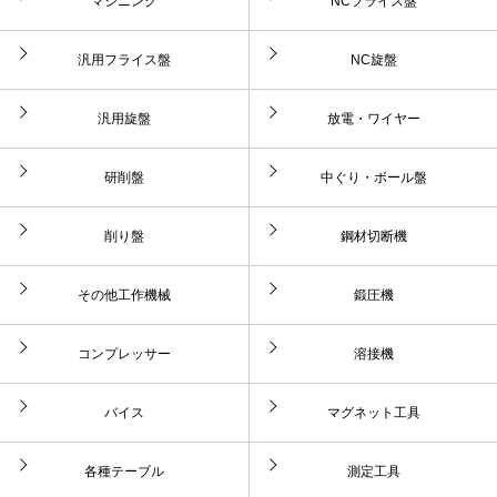
マシニング
NCフライス盤
汎用フライス盤
NC旋盤
汎用旋盤
放電・ワイヤー
研削盤
中ぐり・ボール盤
削り盤
鋼材切断機
その他工作機械
鍛圧機
コンプレッサー
溶接機
バイス
マグネット工具
各種テーブル
測定工具