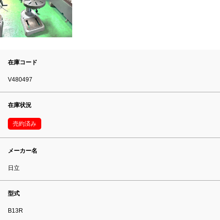
在庫コード
V480497
在庫状況
売約済み
メーカー名
日立
型式
B13R