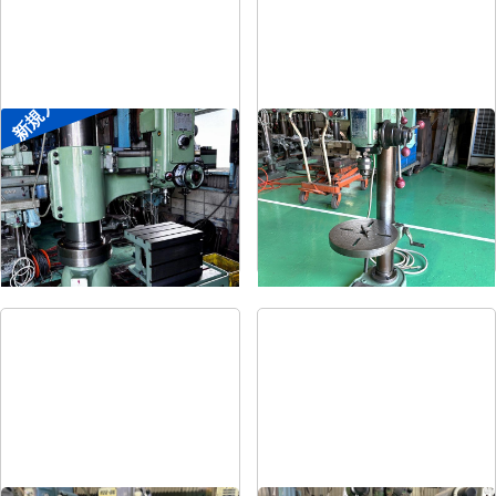
新規入荷
ラジアルボール盤
卓上ボール盤
メーカー
森精機
メーカー
吉良
形
式
YR3-115
形
式
KRT-340
年
式
-
年
式
-