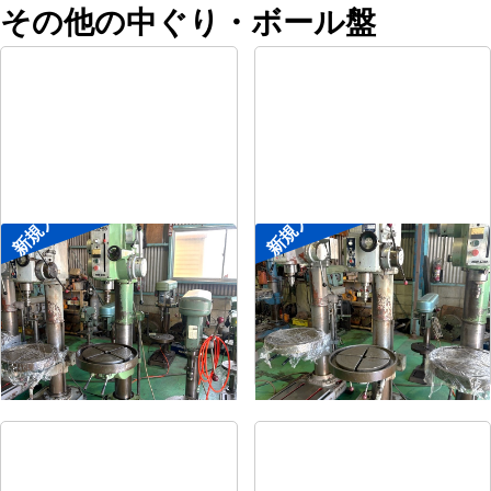
その他の中ぐり・ボール盤
新規入荷
新規入荷
直立ボール盤
直立ボール盤
メーカー
森精機
メーカー
吉良
形
式
YD2-55
形
式
KRTG-540
年
式
-
年
式
-