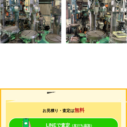
直立ボール盤
直立ボール盤
メーカー
吉田
メーカー
吉田
形
式
YD2-55
形
式
YUD-600
年
式
-
年
式
-
買取について
無料
お見積り・査定は
LINEで査定
（友だち追加）