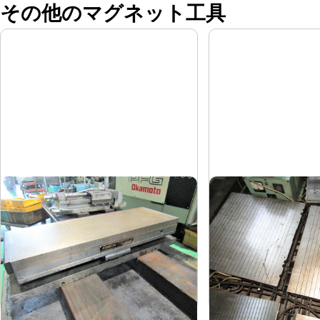
その他のマグネット工具
マグネットチャック
マグネットチャッ
カネツー
フジ磁工
メーカー
メーカー
RMWH-1545
FA500×50
形
式
形
式
-
-
年
式
年
式