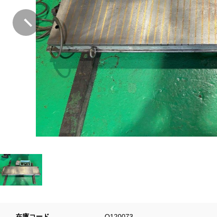
在庫コード
Q120073