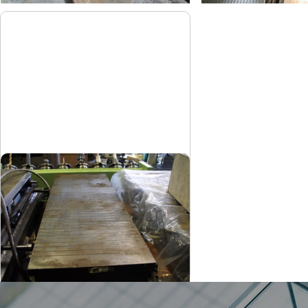
マグネットチャック
フジ磁工
メーカー
260×700
形
式
-
年
式