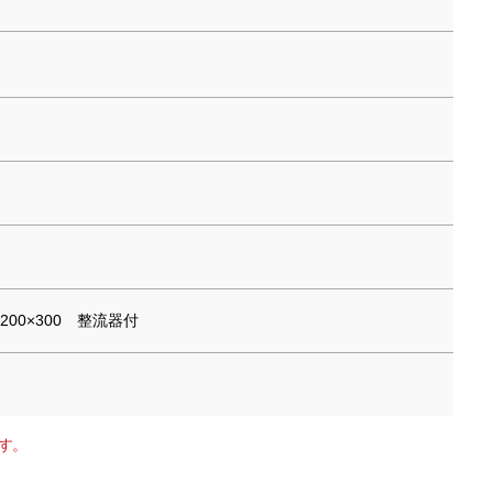
00×300 整流器付
す。