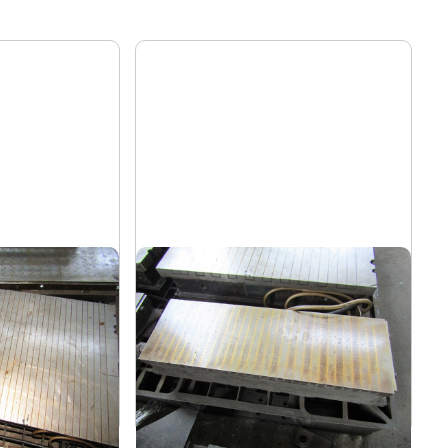
ク
マグネットチャック
カネテック
メーカー
0
-
形
式
-
年
式