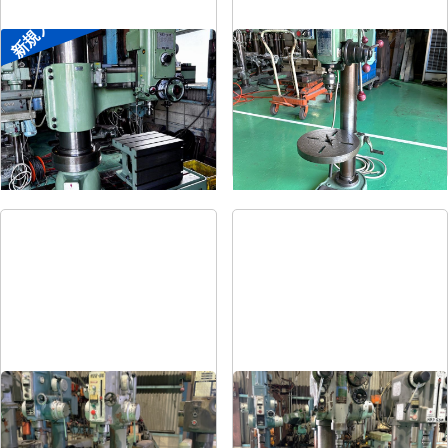
新規入荷
ラジアルボール盤
卓上ボール盤
メーカー
森精機
メーカー
吉良
形
式
YR3-115
形
式
KRT-340
年
式
-
年
式
-
直立ボール盤
直立ボール盤
メーカー
吉田
メーカー
吉田