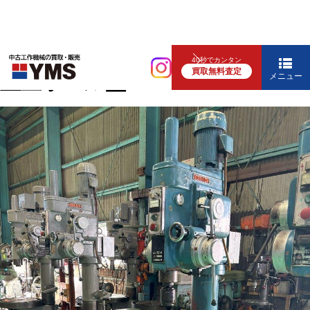
中ぐり・ボール盤
40秒でカンタン
買取無料査定
直立ボール盤
メニュー