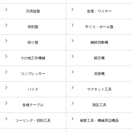
汎用旋盤
放電・ワイヤー
研削盤
中ぐり・ボール盤
削り盤
鋼材切断機
その他工作機械
鍛圧機
コンプレッサー
溶接機
バイス
マグネット工具
各種テーブル
測定工具
ツーリング・切削工具
補要工具・機械周辺機器