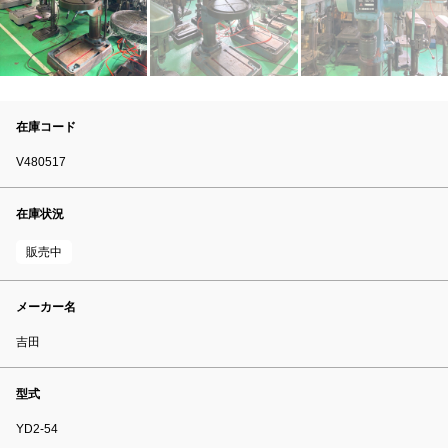
在庫コード
V480517
在庫状況
販売中
メーカー名
吉田
型式
YD2-54