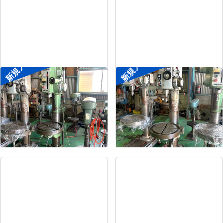
新規入荷
新規入荷
直立ボール盤
直立ボール盤
メーカー
森精機
メーカー
吉良
形
式
YD2-55
形
式
KRTG-540
年
式
-
年
式
-