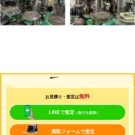
形
式
YD2-55
形
式
YUD-600
年
式
-
年
式
-
買取について
無料
お見積り・査定は
LINEで査定
（友だち追加）
買取フォームで査定