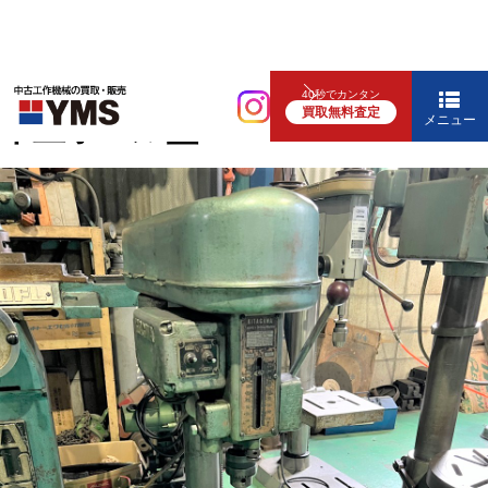
中ぐり・ボール盤
40秒でカンタン
買取無料査定
卓上ボール盤
メニュー