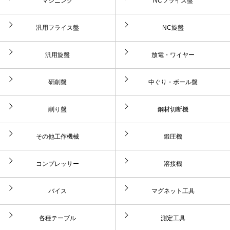
マシニング
NCフライス盤
汎用フライス盤
NC旋盤
汎用旋盤
放電・ワイヤー
研削盤
中ぐり・ボール盤
削り盤
鋼材切断機
その他工作機械
鍛圧機
コンプレッサー
溶接機
バイス
マグネット工具
各種テーブル
測定工具