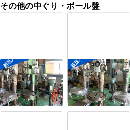
その他の中ぐり・ボール盤
新規入荷
新規入荷
直立ボール盤
直立ボール盤
メーカー
森精機
メーカー
吉良
形
式
YD2-55
形
式
KRTG-540
年
式
-
年
式
-