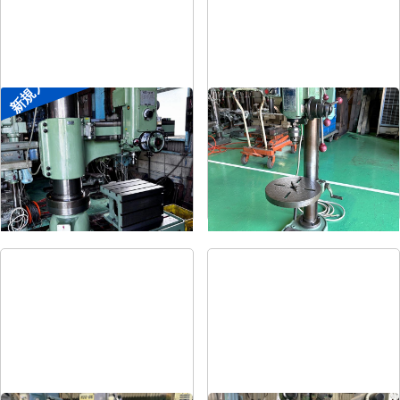
新規入荷
ラジアルボール盤
卓上ボール盤
メーカー
森精機
メーカー
吉良
形
式
YR3-115
形
式
KRT-340
年
式
-
年
式
-