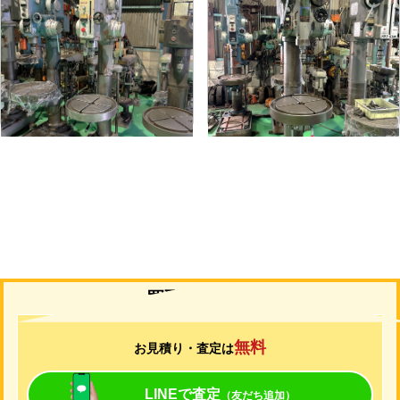
直立ボール盤
直立ボール盤
メーカー
吉田
メーカー
吉田
形
式
YD2-55
形
式
YUD-600
年
式
-
年
式
-
買取について
無料
お見積り・査定は
LINEで査定
（友だち追加）