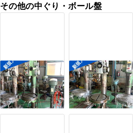
その他の中ぐり・ボール盤
新規入荷
新規入荷
直立ボール盤
直立ボール盤
メーカー
森精機
メーカー
吉良
形
式
YD2-55
形
式
KRTG-540
年
式
-
年
式
-