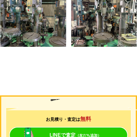
直立ボール盤
直立ボール盤
メーカー
吉田
メーカー
吉田
形
式
YD2-55
形
式
YUD-600
年
式
-
年
式
-
買取について
無料
お見積り・査定は
LINEで査定
（友だち追加）