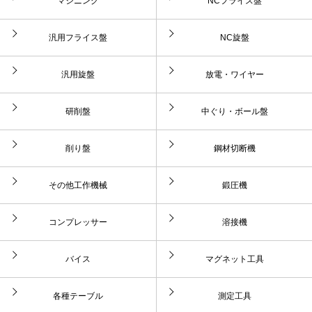
マシニング
NCフライス盤
汎用フライス盤
NC旋盤
汎用旋盤
放電・ワイヤー
研削盤
中ぐり・ボール盤
削り盤
鋼材切断機
その他工作機械
鍛圧機
コンプレッサー
溶接機
バイス
マグネット工具
各種テーブル
測定工具