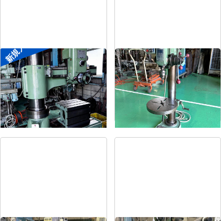
新規入荷
ラジアルボール盤
卓上ボール盤
メーカー
森精機
メーカー
吉良
形
式
YR3-115
形
式
KRT-340
年
式
-
年
式
-