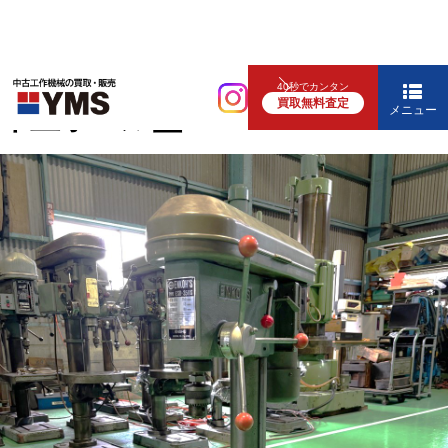
中ぐり・ボール盤
40秒でカンタン
買取無料査定
卓上ボール盤
メニュー