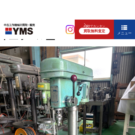
中ぐり・ボール盤
40秒でカンタン
買取無料査定
卓上ボール盤
メニュー