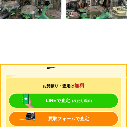
年
式
-
年
式
-
買取について
無料
お見積り・査定は
LINEで査定
（友だち追加）
買取フォームで査定