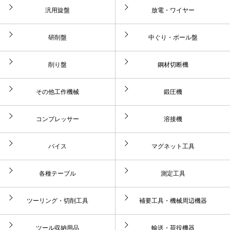
汎用旋盤
放電・ワイヤー
研削盤
中ぐり・ボール盤
削り盤
鋼材切断機
その他工作機械
鍛圧機
コンプレッサー
溶接機
バイス
マグネット工具
各種テーブル
測定工具
ツーリング・切削工具
補要工具・機械周辺機器
ツール収納用品
輸送・荷役機器