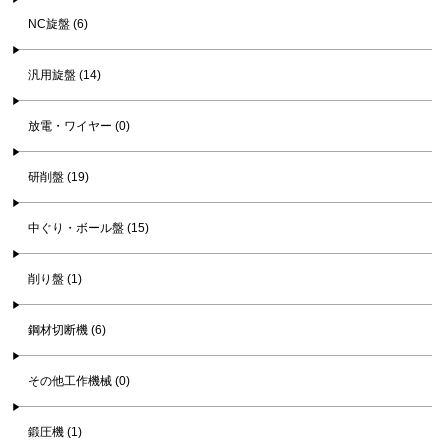
NC旋盤 (6)
汎用旋盤 (14)
放電・ワイヤー (0)
研削盤 (19)
中ぐり・ボール盤 (15)
削り盤 (1)
鋼材切断機 (6)
その他工作機械 (0)
鍛圧機 (1)