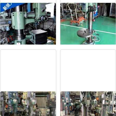
新規入荷
ラジアルボール盤
卓上ボール盤
メーカー
森精機
メーカー
吉良
形
式
YR3-115
形
式
KRT-340
年
式
-
年
式
-
直立ボール盤
直立ボール盤
メーカー
吉田
メーカー
吉田
形
式
YD2-55
形
式
YUD-600