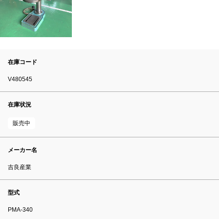
在庫コード
V480545
在庫状況
販売中
メーカー名
吉良産業
型式
PMA-340