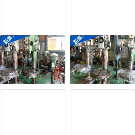
新規入荷
新規入荷
直立ボール盤
直立ボール盤
メーカー
森精機
メーカー
吉良
形
式
YD2-55
形
式
KRTG-540
年
式
-
年
式
-