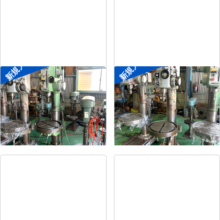
新規入荷
新規入荷
直立ボール盤
直立ボール盤
メーカー
森精機
メーカー
吉良
形
式
YD2-55
形
式
KRTG-540
年
式
-
年
式
-