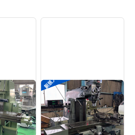
新規入荷
#2ラムフライス盤
静岡
メーカー
VHR-SD
形
式
-
年
式