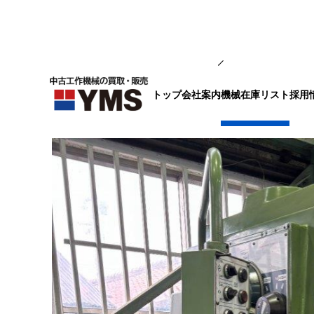
汎用フライス盤
トップ
会社案内
採用
機械在庫リスト
#2立フライス盤