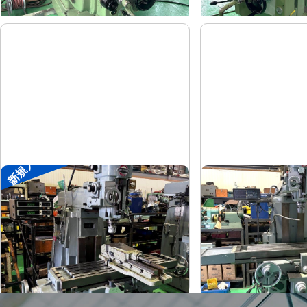
新規入荷
#1ラムフライス盤
#1.5ラムフライス
静岡
静岡
メーカー
メーカー
ST-BC
VHR-A
形
式
形
式
-
1989
年
式
年
式