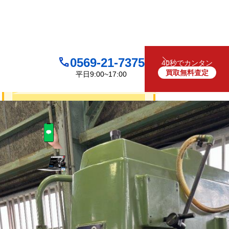
0569-21-7375
40秒でカンタン
買取無料査定
平日9:00~17:00
買取について
無料
お見積り・査定は
LINEで査定
（友だち追加）
買取フォームで査定
お電話でも受け付けております
0569-21-7375