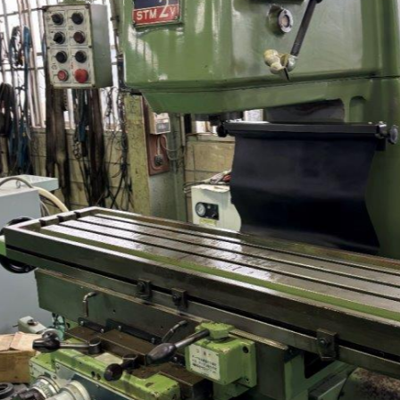
平日9:00~17:00
キーワード検索
カテゴリー一覧
マシニング (8)
NCフライス盤 (4)
汎用フライス盤 (13)
NC旋盤 (6)