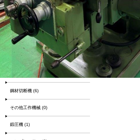
汎用旋盤 (14)
放電・ワイヤー (0)
研削盤 (19)
中ぐり・ボール盤 (15)
削り盤 (1)
鋼材切断機 (6)
その他工作機械 (0)
鍛圧機 (1)