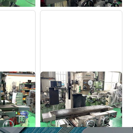
盤
#2立フライス盤
山崎技研
メーカー
YZ-75
形
式
1992
年
式