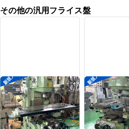
その他の汎用フライス盤
新規入荷
新規入荷
#2立フライス盤
#2立フライス盤
平岡工業
大隈豊和
メーカー
メーカー
MS-V
STM-2V
形
式
形
式
1993
1990
年
式
年
式