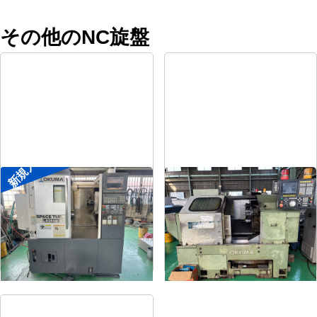
その他のNC旋盤
新規入荷
8″NC旋盤
8″NC旋盤
メーカー
オークマ
メーカー
オークマ
形
式
LB2500EX
形
式
LB-12
年
式
2008
年
式
1989