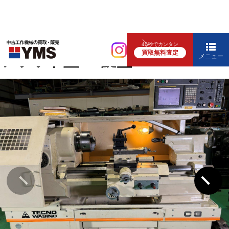
NC旋盤
40秒でカンタン
買取無料査定
フラット型NC旋盤
メニュー