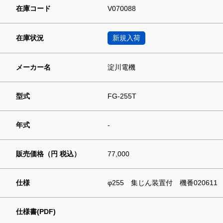
在庫コード
V070088
在庫状況
新規入荷
メーカー名
淀川電機
型式
FG-255T
年式
-
販売価格（円 税込）
77,000
仕様
φ255 集じん装置付 機番020611
仕様書(PDF)