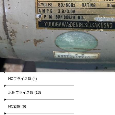
平日9:00~17:00
キーワード検索
カテゴリー一覧
マシニング (8)
NCフライス盤 (4)
汎用フライス盤 (13)
NC旋盤 (6)