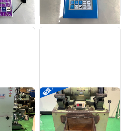
-
年
式
新規入荷
両頭グラインダー
淀川電機
メーカー
1.5M
FG-205T
形
式