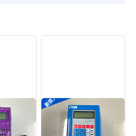
新規入荷
装置
ポータブル入出力装置
リック
菱電工機エンジニアリング
メーカー
IF-R
形
式