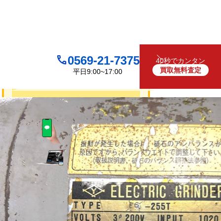
0569-21-7375
40秒でカンタン
買取無料査定
平日9:00~17:00
買取について
無料
お見積り・査定は
LINEで査定
（友だち追加）
買取フォームで査定
お電話でも受け付けております
0569-21-7375