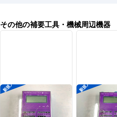
その他の補要工具・機械周辺機器
新規入荷
新規入荷
ポータブル入出力装置
ポータブル入出力
協立アスリック
協立アス
メーカー
メーカー
U-Port Pro
U-Port Pro
形
式
形
式