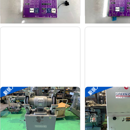
-
-
年
式
年
式
新規入荷
新規入荷
両頭グラインダー
集塵機
淀川電機
了生
メーカー
メーカー
FG-255T
RD100-1-
形
式
形
式