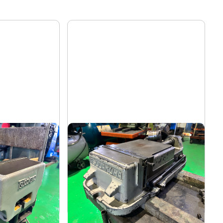
マシンバイス
ツダコマ
メーカー
VG-250
形
式
-
年
式