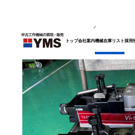
バイス
トップ
会社案内
採用
機械在庫リスト
メカ増力マシンバイス