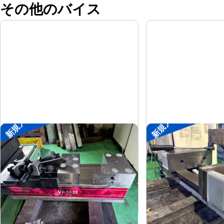
その他のバイス
新規入荷
新規入荷
メカ増力マシンバイス
大型マシンバイス
ツダコマ
ツダコマ
メーカー
メーカー
Vi-1635
VB-300
形
式
形
式
2018
-
年
式
年
式