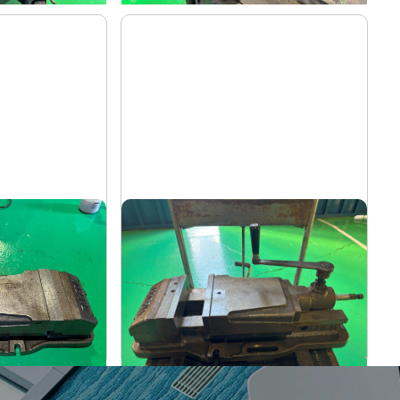
油圧バイス
武田
メーカー
S-U
TK-200HVS-U
形
式
-
年
式