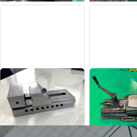
精密バイス
油圧バイス
-
武田
メーカー
メーカー
-
TK-200HV
形
式
形
式
-
-
年
式
年
式