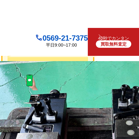
0569-21-7375
40秒でカンタン
買取無料査定
平日9:00~17:00
買取について
無料
お見積り・査定は
LINEで査定
（友だち追加）
買取フォームで査定
お電話でも受け付けております
0569-21-7375