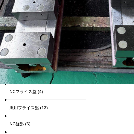
平日9:00~17:00
キーワード検索
カテゴリー一覧
マシニング (8)
NCフライス盤 (4)
汎用フライス盤 (13)
NC旋盤 (6)