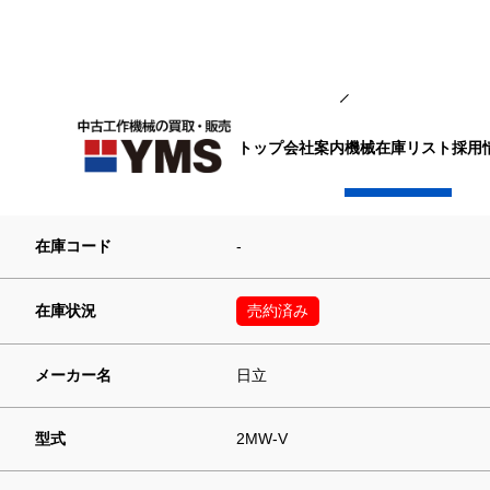
汎用フライス盤
トップ
会社案内
採用
機械在庫リスト
立フライス盤
在庫コード
-
在庫状況
売約済み
メーカー名
日立
型式
2MW-V