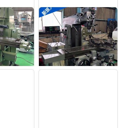
新規入荷
#2ラムフライス盤
静岡
メーカー
VHR-SD
形
式
-
年
式