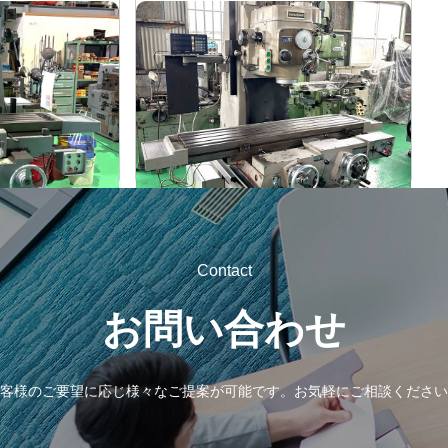
盤
#2立フライス盤
山崎技研
メーカー
YZ-75
形
式
1992
年
式
Contact
お問い合わせ
客様のご要望に応じ様々なご提案が可能です。
お気軽にご相談ください