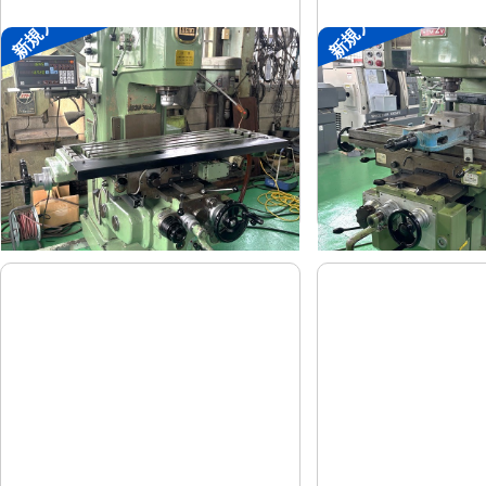
新規入荷
新規入荷
#2立フライス盤
#2立フライス盤
平岡工業
大隈豊和
メーカー
メーカー
MS-V
STM-2V
形
式
形
式
1993
1990
年
式
年
式