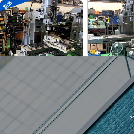
新規入荷
#1ラムフライス盤
#1.5ラムフライス
静岡
静岡
メーカー
メーカー
ST-BC
VHR-A
形
式
形
式
-
1989
年
式
年
式
お