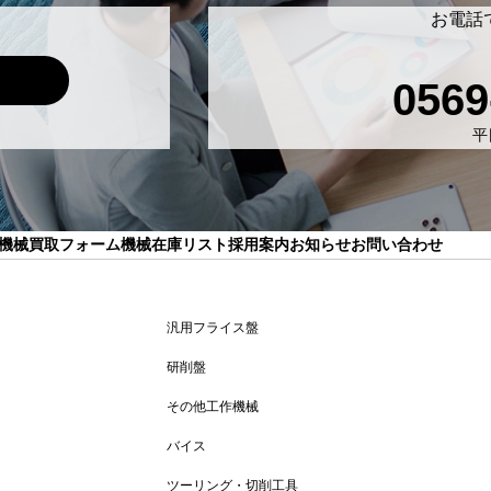
お電話
0569
平日
機械買取フォーム
機械在庫リスト
採用案内
お知らせ
お問い合わせ
汎用フライス盤
研削盤
その他工作機械
バイス
ツーリング・切削工具