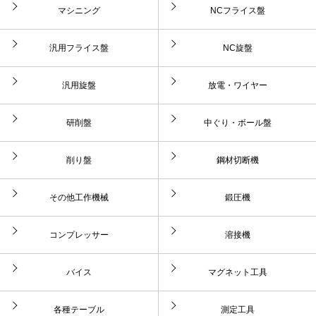
マシニング
NCフライス盤
汎用フライス盤
NC旋盤
汎用旋盤
放電・ワイヤー
研削盤
中ぐり・ボール盤
削り盤
鋼材切断機
その他工作機械
鍛圧機
コンプレッサー
溶接機
バイス
マグネット工具
各種テーブル
測定工具