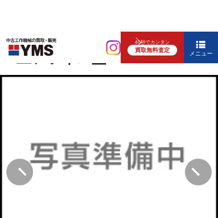
汎用フライス盤
40秒でカンタン
買取無料査定
#6立フライス盤
メニュー