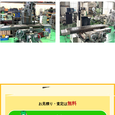
#1.5ラムフライス盤
#2立フライス盤
メーカー
静岡
メーカー
山崎技研
形
式
VHR-A
形
式
YZ-75
年
式
1989
年
式
1992
買取について
無料
お見積り・査定は