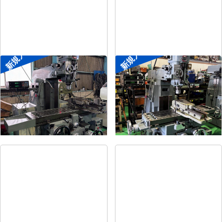
新規入荷
新規入荷
#2ラムフライス盤
#1ラムフライス盤
メーカー
静岡
メーカー
静岡
形
式
VHR-SD
形
式
ST-BC
年
式
-
年
式
-