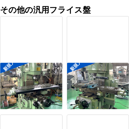
その他の汎用フライス盤
新規入荷
新規入荷
#2立フライス盤
#2立フライス盤
メーカー
平岡工業
メーカー
大隈豊和
形
式
MS-V
形
式
STM-2V
年
式
1993
年
式
1990