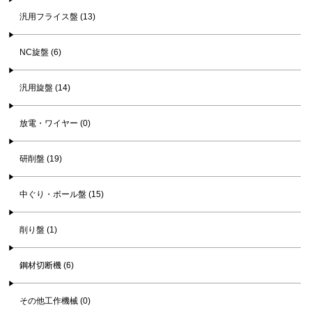
汎用フライス盤 (13)
NC旋盤 (6)
汎用旋盤 (14)
放電・ワイヤー (0)
研削盤 (19)
中ぐり・ボール盤 (15)
削り盤 (1)
鋼材切断機 (6)
その他工作機械 (0)