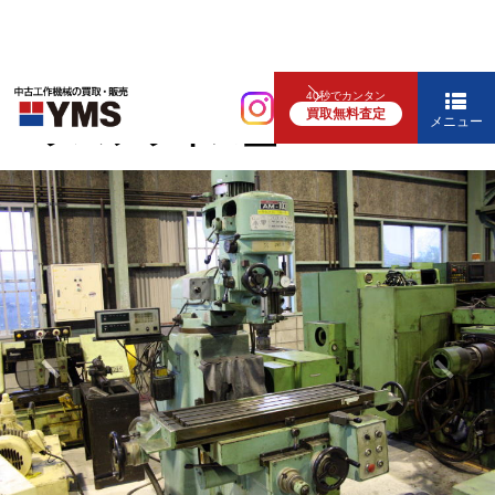
汎用フライス盤
40秒でカンタン
買取無料査定
#2ラムフライス盤
メニュー