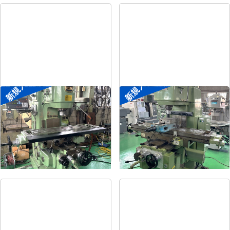
新規入荷
新規入荷
#2立フライス盤
#2立フライス盤
メーカー
平岡工業
メーカー
大隈豊和
形
式
MS-V
形
式
STM-2V
年
式
1993
年
式
1990