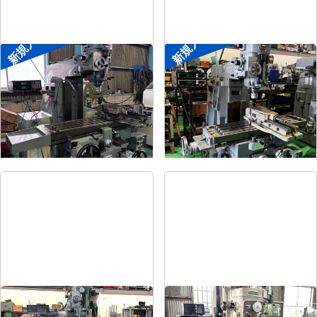
新規入荷
新規入荷
#2ラムフライス盤
#1ラムフライス盤
メーカー
静岡
メーカー
静岡
形
式
VHR-SD
形
式
ST-BC
年
式
-
年
式
-
#1.5ラムフライス盤
#2立フライス盤