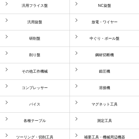
汎用フライス盤
NC旋盤
汎用旋盤
放電・ワイヤー
研削盤
中ぐり・ボール盤
削り盤
鋼材切断機
その他工作機械
鍛圧機
コンプレッサー
溶接機
バイス
マグネット工具
各種テーブル
測定工具
ツーリング・切削工具
補要工具・機械周辺機器