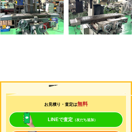
メーカー
静岡
メーカー
山崎技研
形
式
VHR-A
形
式
YZ-75
年
式
1989
年
式
1992
買取について
無料
お見積り・査定は
LINEで査定
（友だち追加）