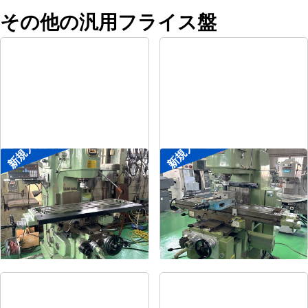
その他の汎用フライス盤
新規入荷
新規入荷
#2立フライス盤
#2立フライス盤
メーカー
平岡工業
メーカー
大隈豊和
形
式
MS-V
形
式
STM-2V
年
式
1993
年
式
1990