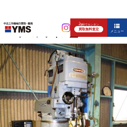
汎用フライス盤
40秒でカンタン
買取無料査定
#1.5ラムフライス盤
メニュー