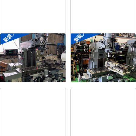
新規入荷
新規入荷
#2ラムフライス盤
#1ラムフライス盤
メーカー
静岡
メーカー
静岡
形
式
VHR-SD
形
式
ST-BC
年
式
-
年
式
-