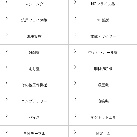
マシニング
NCフライス盤
汎用フライス盤
NC旋盤
汎用旋盤
放電・ワイヤー
研削盤
中ぐり・ボール盤
削り盤
鋼材切断機
その他工作機械
鍛圧機
コンプレッサー
溶接機
バイス
マグネット工具
各種テーブル
測定工具