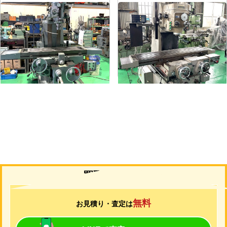
#1.5ラムフライス盤
#2立フライス盤
メーカー
静岡
メーカー
山崎技研
形
式
VHR-A
形
式
YZ-75
年
式
1989
年
式
1992
買取について
無料
お見積り・査定は