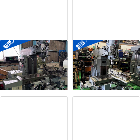
新規入荷
新規入荷
#2ラムフライス盤
#1ラムフライス盤
メーカー
静岡
メーカー
静岡
形
式
VHR-SD
形
式
ST-BC
年
式
-
年
式
-