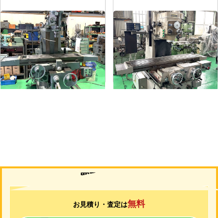
#1.5ラムフライス盤
#2立フライス盤
メーカー
静岡
メーカー
山崎技研
形
式
VHR-A
形
式
YZ-75
年
式
1989
年
式
1992
買取について
無料
お見積り・査定は