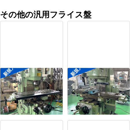
その他の汎用フライス盤
新規入荷
新規入荷
#2立フライス盤
#2立フライス盤
メーカー
平岡工業
メーカー
大隈豊和
形
式
MS-V
形
式
STM-2V
年
式
1993
年
式
1990