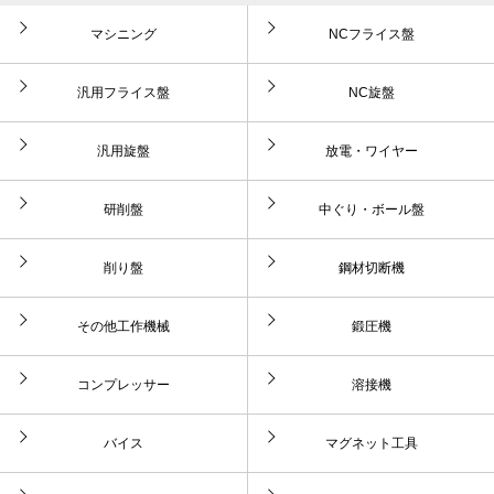
マシニング
NCフライス盤
汎用フライス盤
NC旋盤
汎用旋盤
放電・ワイヤー
研削盤
中ぐり・ボール盤
削り盤
鋼材切断機
その他工作機械
鍛圧機
コンプレッサー
溶接機
バイス
マグネット工具