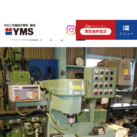
汎用フライス盤
40秒でカンタン
買取無料査定
#0立生産フライス盤
メニュー