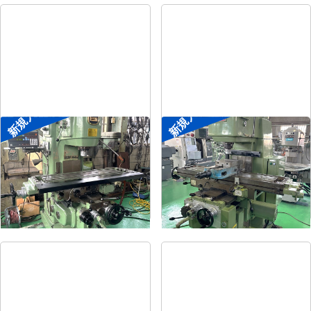
新規入荷
新規入荷
#2立フライス盤
#2立フライス盤
メーカー
平岡工業
メーカー
大隈豊和
形
式
MS-V
形
式
STM-2V
年
式
1993
年
式
1990