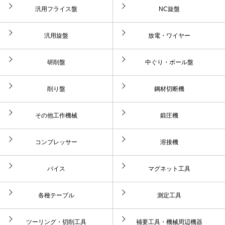
汎用フライス盤
NC旋盤
汎用旋盤
放電・ワイヤー
研削盤
中ぐり・ボール盤
削り盤
鋼材切断機
その他工作機械
鍛圧機
コンプレッサー
溶接機
バイス
マグネット工具
各種テーブル
測定工具
ツーリング・切削工具
補要工具・機械周辺機器