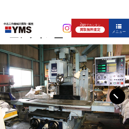
汎用フライス盤
40秒でカンタン
買取無料査定
#6立フライス盤
メニュー