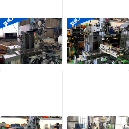
新規入荷
新規入荷
#2ラムフライス盤
#1ラムフライス盤
メーカー
静岡
メーカー
静岡
形
式
VHR-SD
形
式
ST-BC
年
式
-
年
式
-
#1.5ラムフライス盤
#2立フライス盤