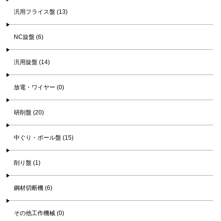
汎用フライス盤 (13)
NC旋盤 (6)
汎用旋盤 (14)
放電・ワイヤー (0)
研削盤 (20)
中ぐり・ボール盤 (15)
削り盤 (1)
鋼材切断機 (6)
その他工作機械 (0)