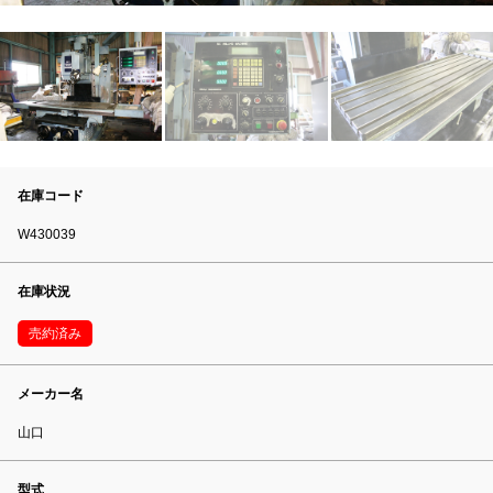
在庫コード
W430039
在庫状況
売約済み
メーカー名
山口
型式