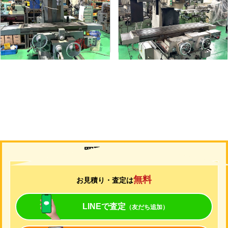
メーカー
静岡
メーカー
山崎技研
形
式
VHR-A
形
式
YZ-75
年
式
1989
年
式
1992
買取について
無料
お見積り・査定は
LINEで査定
（友だち追加）