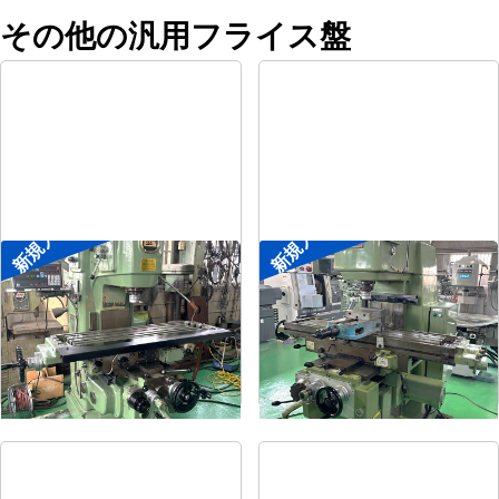
その他の汎用フライス盤
新規入荷
新規入荷
#2立フライス盤
#2立フライス盤
メーカー
平岡工業
メーカー
大隈豊和
形
式
MS-V
形
式
STM-2V
年
式
1993
年
式
1990