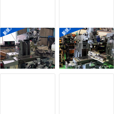
新規入荷
新規入荷
#2ラムフライス盤
#1ラムフライス盤
メーカー
静岡
メーカー
静岡
形
式
VHR-SD
形
式
ST-BC
年
式
-
年
式
-