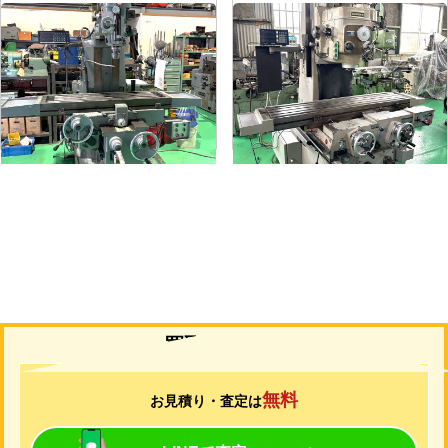
#1.5ラムフライス盤
#2立フライス盤
メーカー
静岡
メーカー
山崎技研
形
式
VHR-A
形
式
YZ-75
年
式
1989
年
式
1992
買取について
無料
お見積り・査定は