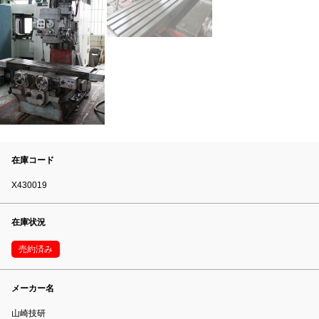
在庫コード
X430019
在庫状況
売約済み
メーカー名
山崎技研