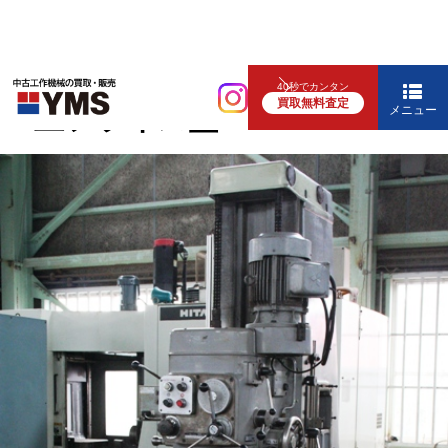
汎用フライス盤
40秒でカンタン
買取無料査定
#3立フライス盤
メニュー