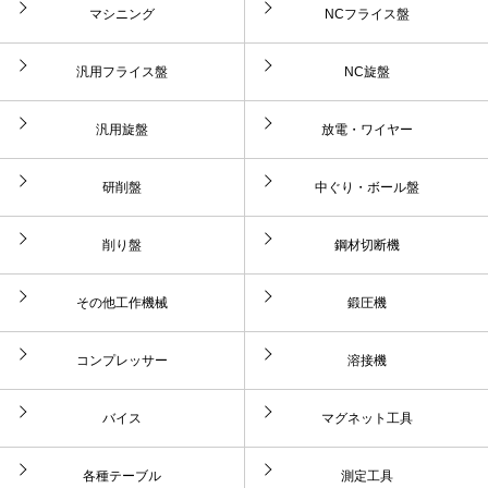
マシニング
NCフライス盤
汎用フライス盤
NC旋盤
汎用旋盤
放電・ワイヤー
研削盤
中ぐり・ボール盤
削り盤
鋼材切断機
その他工作機械
鍛圧機
コンプレッサー
溶接機
バイス
マグネット工具
各種テーブル
測定工具