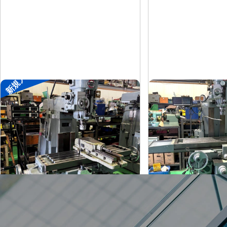
新規入荷
#1ラムフライス盤
#1.5ラムフライス
静岡
静岡
メーカー
メーカー
ST-BC
VHR-A
形
式
形
式
-
1989
年
式
年
式