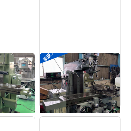
新規入荷
#2ラムフライス盤
静岡
メーカー
VHR-SD
形
式
-
年
式