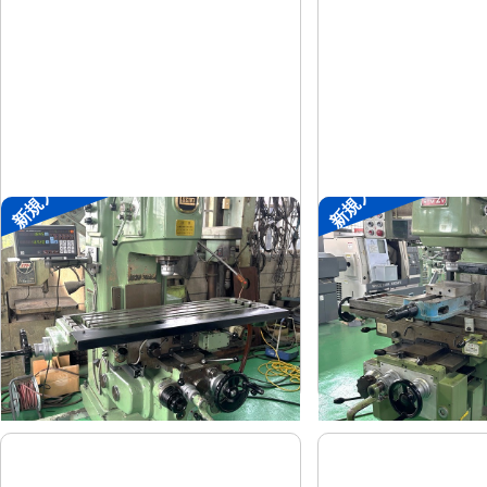
新規入荷
新規入荷
#2立フライス盤
#2立フライス盤
平岡工業
大隈豊和
メーカー
メーカー
MS-V
STM-2V
形
式
形
式
1993
1990
年
式
年
式