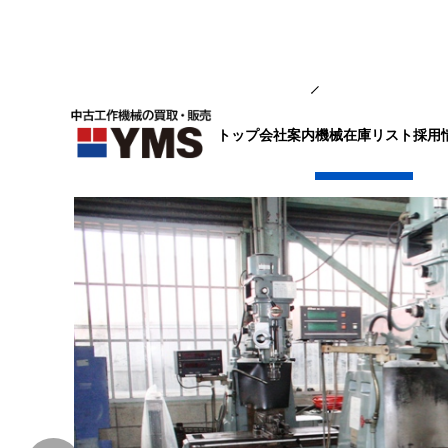
汎用フライス盤
トップ
会社案内
採用
機械在庫リスト
#1.5ラムフライス盤