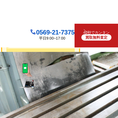
0569-21-7375
40秒でカンタン
買取無料査定
平日9:00~17:00
買取について
無料
お見積り・査定は
LINEで査定
（友だち追加）
買取フォームで査定
お電話でも受け付けております
0569-21-7375