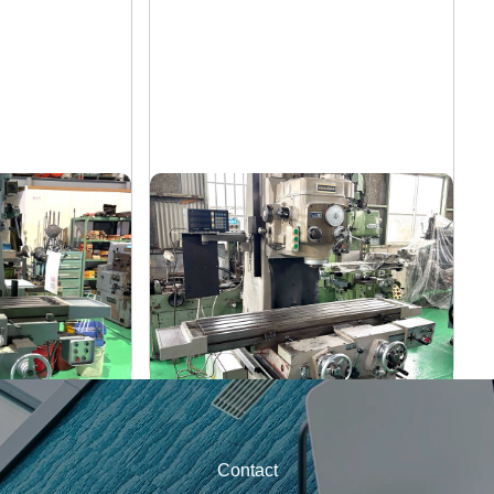
盤
#2立フライス盤
山崎技研
メーカー
YZ-75
形
式
1992
年
式
Contact