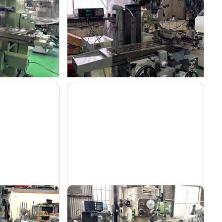
静岡
メーカー
VHR-SD
形
式
-
年
式
盤
#2立フライス盤