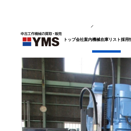
汎用フライス盤
トップ
会社案内
採用
機械在庫リスト
#2立フライス盤