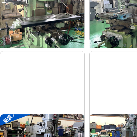
平岡工業
大隈豊和
メーカー
メーカー
MS-V
STM-2V
形
式
形
式
1993
1990
年
式
年
式
新規入荷
#1ラムフライス盤
#1.5ラムフライス