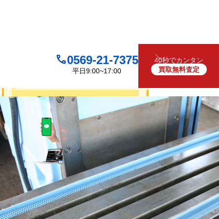
0569-21-7375
40秒でカンタン
買取無料査定
平日9:00~17:00
買取について
無料
お見積り・査定は
LINEで査定
（友だち追加）
買取フォームで査定
お電話でも受け付けております
0569-21-7375