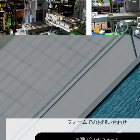
静岡
静岡
メーカー
メーカー
ST-BC
VHR-A
形
式
形
式
-
1989
年
式
年
式
お
フォームでのお問い合わせ
お問い合わせフォーム