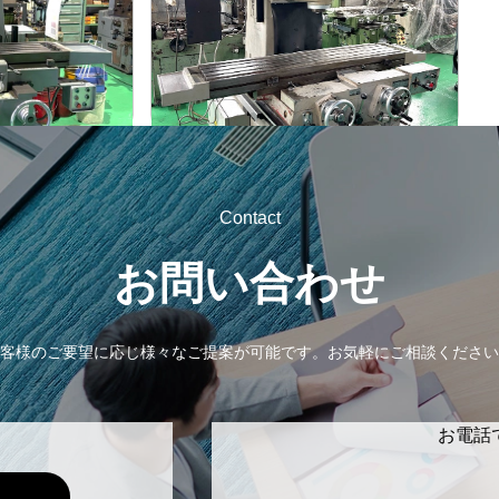
山崎技研
メーカー
YZ-75
形
式
1992
年
式
Contact
お問い合わせ
客様のご要望に応じ様々なご提案が可能です。
お気軽にご相談ください
お電話