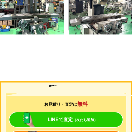
メーカー
静岡
メーカー
山崎技研
形
式
VHR-A
形
式
YZ-75
年
式
1989
年
式
1992
買取について
無料
お見積り・査定は
LINEで査定
（友だち追加）