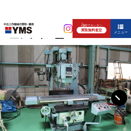
汎用フライス盤
40秒でカンタン
買取無料査定
#3立フライス盤
メニュー