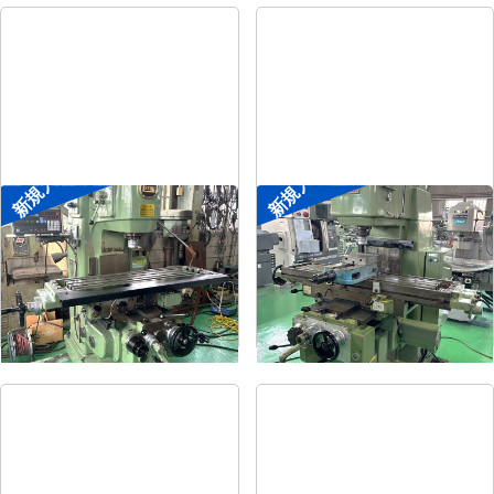
新規入荷
新規入荷
#2立フライス盤
#2立フライス盤
メーカー
平岡工業
メーカー
大隈豊和
形
式
MS-V
形
式
STM-2V
年
式
1993
年
式
1990