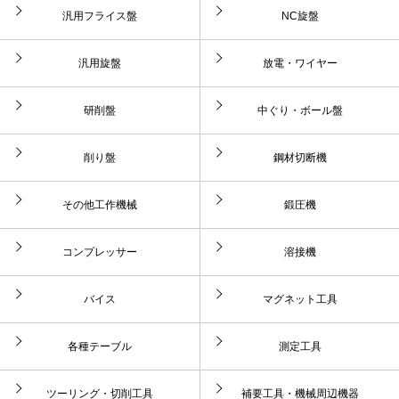
汎用フライス盤
NC旋盤
汎用旋盤
放電・ワイヤー
研削盤
中ぐり・ボール盤
削り盤
鋼材切断機
その他工作機械
鍛圧機
コンプレッサー
溶接機
バイス
マグネット工具
各種テーブル
測定工具
ツーリング・切削工具
補要工具・機械周辺機器