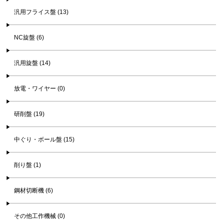
汎用フライス盤 (13)
NC旋盤 (6)
汎用旋盤 (14)
放電・ワイヤー (0)
研削盤 (19)
中ぐり・ボール盤 (15)
削り盤 (1)
鋼材切断機 (6)
その他工作機械 (0)