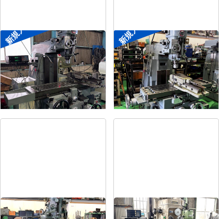
新規入荷
新規入荷
#2ラムフライス盤
#1ラムフライス盤
メーカー
静岡
メーカー
静岡
形
式
VHR-SD
形
式
ST-BC
年
式
-
年
式
-
#1.5ラムフライス盤
#2立フライス盤