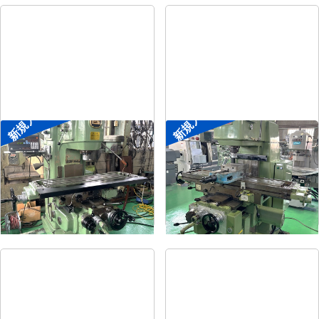
新規入荷
新規入荷
#2立フライス盤
#2立フライス盤
メーカー
平岡工業
メーカー
大隈豊和
形
式
MS-V
形
式
STM-2V
年
式
1993
年
式
1990