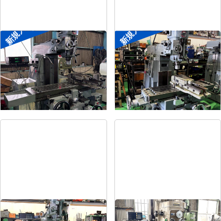
新規入荷
新規入荷
#2ラムフライス盤
#1ラムフライス盤
メーカー
静岡
メーカー
静岡
形
式
VHR-SD
形
式
ST-BC
年
式
-
年
式
-
#1.5ラムフライス盤
#2立フライス盤