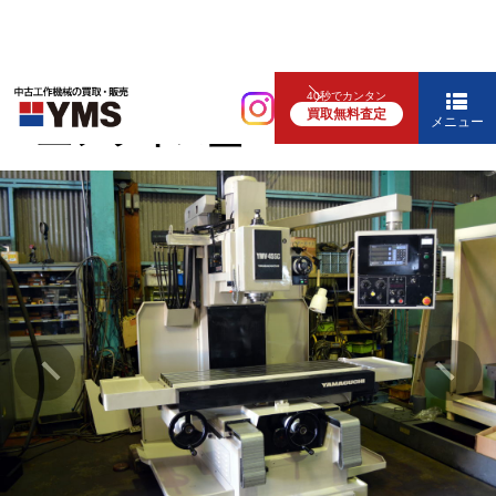
汎用フライス盤
40秒でカンタン
買取無料査定
#4立フライス盤
メニュー