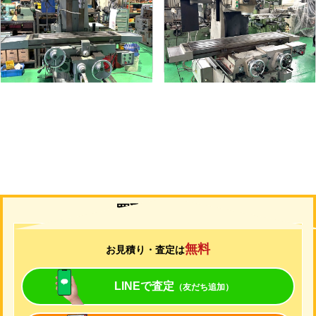
メーカー
静岡
メーカー
山崎技研
形
式
VHR-A
形
式
YZ-75
年
式
1989
年
式
1992
買取について
無料
お見積り・査定は
LINEで査定
（友だち追加）