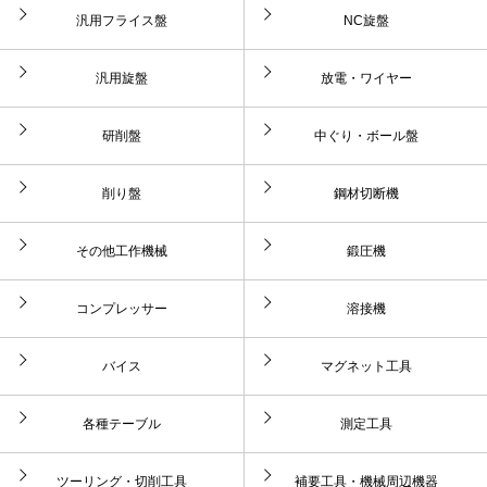
汎用フライス盤
NC旋盤
汎用旋盤
放電・ワイヤー
研削盤
中ぐり・ボール盤
削り盤
鋼材切断機
その他工作機械
鍛圧機
コンプレッサー
溶接機
バイス
マグネット工具
各種テーブル
測定工具
ツーリング・切削工具
補要工具・機械周辺機器