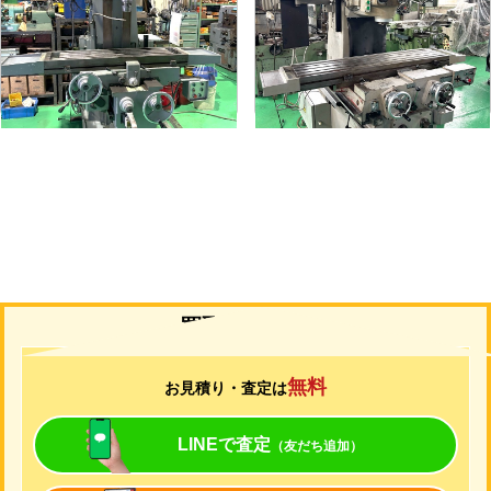
メーカー
静岡
メーカー
山崎技研
形
式
VHR-A
形
式
YZ-75
年
式
1989
年
式
1992
買取について
無料
お見積り・査定は
LINEで査定
（友だち追加）