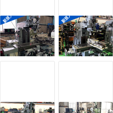
新規入荷
新規入荷
#2ラムフライス盤
#1ラムフライス盤
メーカー
静岡
メーカー
静岡
形
式
VHR-SD
形
式
ST-BC
年
式
-
年
式
-
#1.5ラムフライス盤
#2立フライス盤