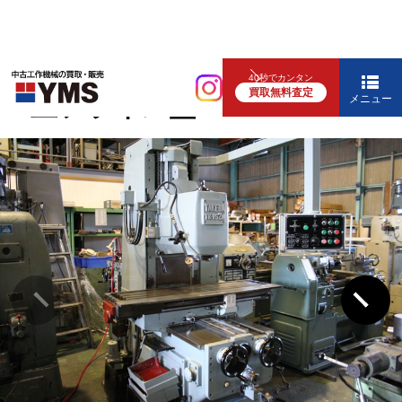
汎用フライス盤
40秒でカンタン
買取無料査定
#2立フライス盤
メニュー