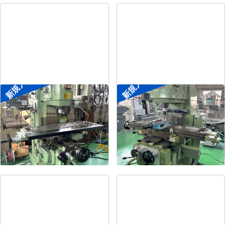
新規入荷
新規入荷
#2立フライス盤
#2立フライス盤
メーカー
平岡工業
メーカー
大隈豊和
形
式
MS-V
形
式
STM-2V
年
式
1993
年
式
1990