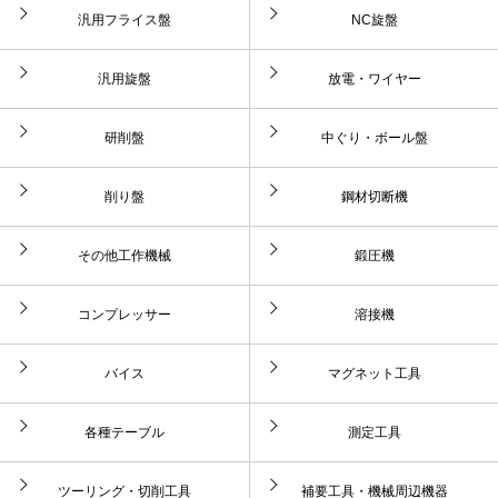
汎用フライス盤
NC旋盤
汎用旋盤
放電・ワイヤー
研削盤
中ぐり・ボール盤
削り盤
鋼材切断機
その他工作機械
鍛圧機
コンプレッサー
溶接機
バイス
マグネット工具
各種テーブル
測定工具
ツーリング・切削工具
補要工具・機械周辺機器