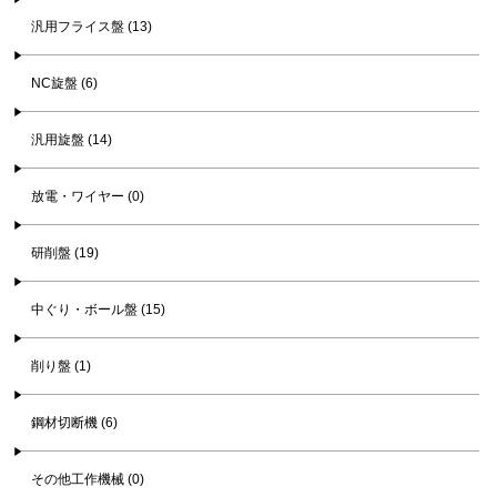
汎用フライス盤 (13)
NC旋盤 (6)
汎用旋盤 (14)
放電・ワイヤー (0)
研削盤 (19)
中ぐり・ボール盤 (15)
削り盤 (1)
鋼材切断機 (6)
その他工作機械 (0)