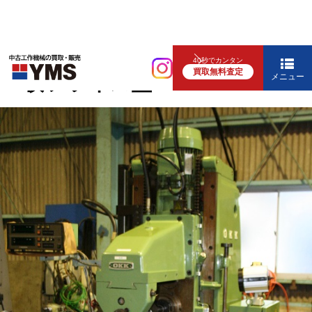
汎用フライス盤
40秒でカンタン
買取無料査定
#2横フライス盤
メニュー