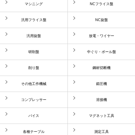
マシニング
NCフライス盤
汎用フライス盤
NC旋盤
汎用旋盤
放電・ワイヤー
研削盤
中ぐり・ボール盤
削り盤
鋼材切断機
その他工作機械
鍛圧機
コンプレッサー
溶接機
バイス
マグネット工具
各種テーブル
測定工具