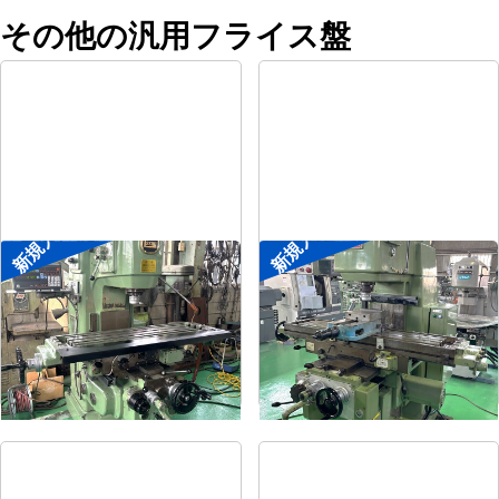
その他の汎用フライス盤
新規入荷
新規入荷
#2立フライス盤
#2立フライス盤
メーカー
平岡工業
メーカー
大隈豊和
形
式
MS-V
形
式
STM-2V
年
式
1993
年
式
1990