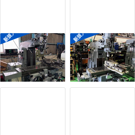
新規入荷
新規入荷
#2ラムフライス盤
#1ラムフライス盤
メーカー
静岡
メーカー
静岡
形
式
VHR-SD
形
式
ST-BC
年
式
-
年
式
-