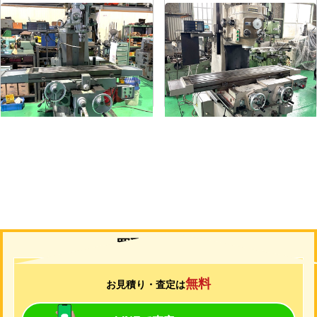
#1.5ラムフライス盤
#2立フライス盤
メーカー
静岡
メーカー
山崎技研
形
式
VHR-A
形
式
YZ-75
年
式
1989
年
式
1992
買取について
無料
お見積り・査定は