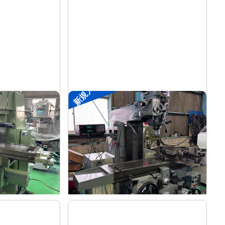
新規入荷
#2ラムフライス盤
静岡
メーカー
VHR-SD
形
式
-
年
式