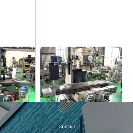
盤
#2立フライス盤
山崎技研
メーカー
YZ-75
形
式
1992
年
式
Contact