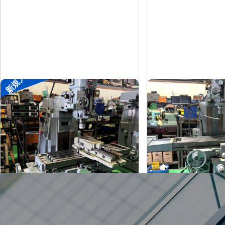
新規入荷
#1ラムフライス盤
#1.5ラムフライス
静岡
静岡
メーカー
メーカー
ST-BC
VHR-A
形
式
形
式
-
1989
年
式
年
式