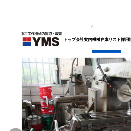
汎用フライス盤
トップ
会社案内
採用
機械在庫リスト
#1横フライス盤