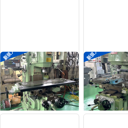
新規入荷
新規入荷
#2立フライス盤
#2立フライス盤
平岡工業
大隈豊和
メーカー
メーカー
MS-V
STM-2V
形
式
形
式
1993
1990
年
式
年
式