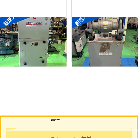
新規入荷
新規入荷
集塵機
両頭グラインダー
メーカー
了生
メーカー
淀川電機
形
式
RD100-1-1.5M
形
式
FG-255T
年
式
2002
年
式
-
買取について