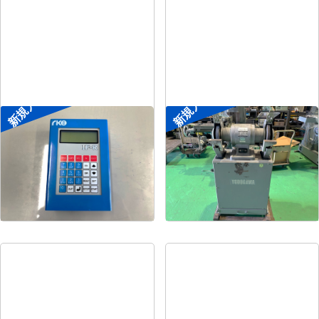
新規入荷
新規入荷
ポータブル入出力装置
両頭グラインダー
菱電工機エンジニアリ
メーカー
淀川電機
メーカー
ング
形
式
FG-255T
形
式
IF-R
年
式
1990
年
式
-