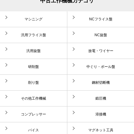
中古工作機械カテゴリ
マシニング
NCフライス盤
汎用フライス盤
NC旋盤
汎用旋盤
放電・ワイヤー
研削盤
中ぐり・ボール盤
削り盤
鋼材切断機
その他工作機械
鍛圧機
コンプレッサー
溶接機
バイス
マグネット工具