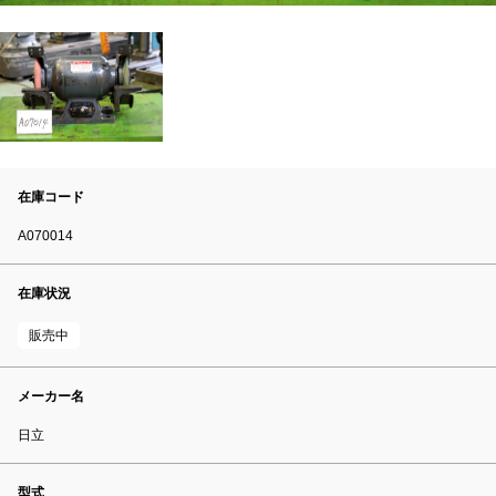
在庫コード
A070014
在庫状況
販売中
メーカー名
日立
型式