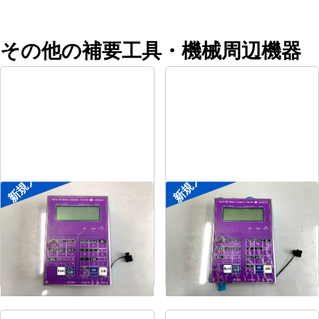
その他の補要工具・機械周辺機器
新規入荷
新規入荷
ポータブル入出力装置
ポータブル入出力装置
メーカー
協立アスリック
メーカー
協立アスリック
形
式
U-Port Pro
形
式
U-Port Pro
年
式
-
年
式
-