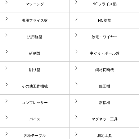
マシニング
NCフライス盤
汎用フライス盤
NC旋盤
汎用旋盤
放電・ワイヤー
研削盤
中ぐり・ボール盤
削り盤
鋼材切断機
その他工作機械
鍛圧機
コンプレッサー
溶接機
バイス
マグネット工具
各種テーブル
測定工具