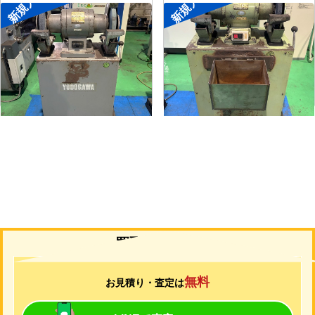
新規入荷
新規入荷
両頭グラインダー
両頭グラインダー
メーカー
淀川電機
メーカー
淀川電機
形
式
FG-255T
形
式
FG-205T
年
式
-
年
式
-
買取について
無料
お見積り・査定は