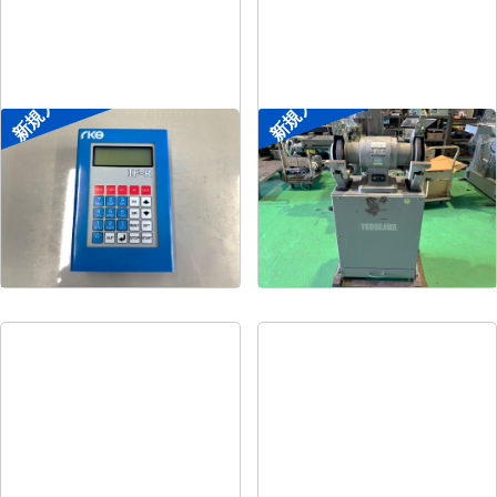
新規入荷
新規入荷
ポータブル入出力装置
両頭グラインダー
菱電工機エンジニアリ
メーカー
淀川電機
メーカー
ング
形
式
FG-255T
形
式
IF-R
年
式
1990
年
式
-