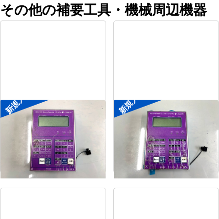
その他の補要工具・機械周辺機器
新規入荷
新規入荷
ポータブル入出力装置
ポータブル入出力装置
メーカー
協立アスリック
メーカー
協立アスリック
形
式
U-Port Pro
形
式
U-Port Pro
年
式
-
年
式
-